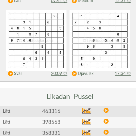
Lätt
07:41
⏰
Medium
12:37
⏰
Svår
20:09
⏰
Djävulsk
17:34
⏰
Likadan
Pussel
463316
Lätt
398568
Lätt
358331
Lätt