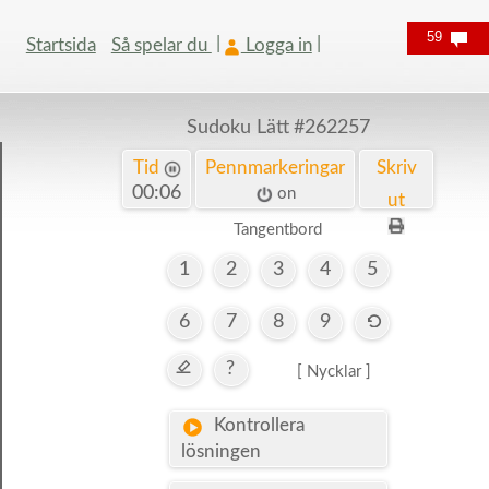
59
Startsida
Så spelar du
Logga in
Sudoku Lätt
#262257
Tid
Pennmarkeringar
Skriv
00:07
on
ut
Tangentbord
1
2
3
4
5
6
7
8
9
?
[ Nycklar ]
Kontrollera
lösningen