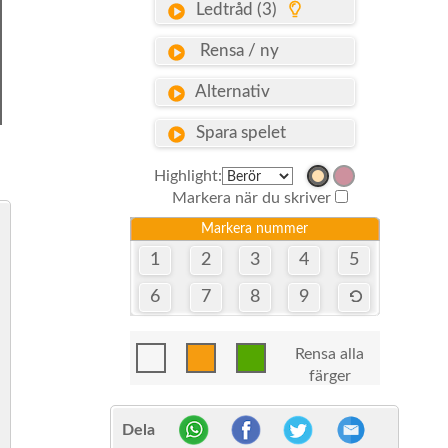
Ledtråd (3)
Rensa / ny
Alternativ
Spara spelet
Highlight:
Markera när du skriver
Markera nummer
1
2
3
4
5
6
7
8
9
Rensa alla
färger
Dela