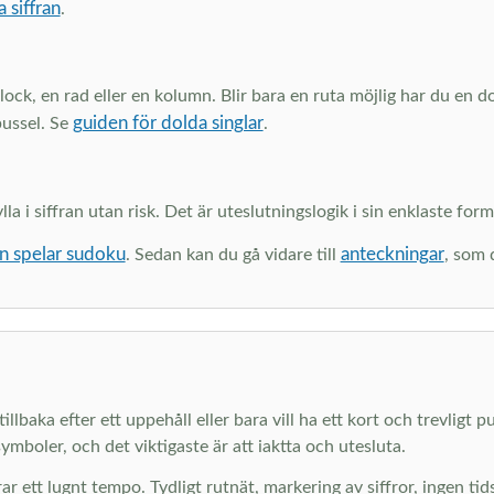
a siffran
.
 block, en rad eller en kolumn. Blir bara en ruta möjlig har du en 
guiden för dolda singlar
pussel. Se
.
a i siffran utan risk. Det är uteslutningslogik i sin enklaste form.
n spelar sudoku
anteckningar
. Sedan kan du gå vidare till
, som 
llbaka efter ett uppehåll eller bara vill ha ett kort och trevligt p
ymboler, och det viktigaste är att iaktta och utesluta.
ar ett lugnt tempo. Tydligt rutnät, markering av siffror, ingen ti