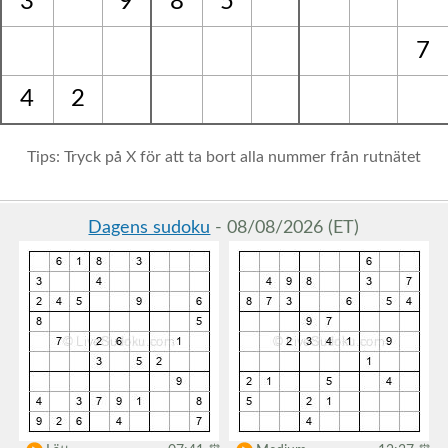
3
9
8
5
7
4
2
Tips: Tryck på X för att ta bort alla nummer från rutnätet
Dagens sudoku
- 08/08/2026 (ET)