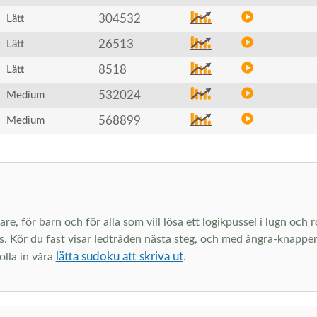
304532
Lätt
26513
Lätt
8518
Lätt
532024
Medium
568899
Medium
are, för barn och för alla som vill lösa ett logikpussel i lugn och
s. Kör du fast visar ledtråden nästa steg, och med ångra-knappen 
lätta sudoku att skriva ut
olla in våra
.