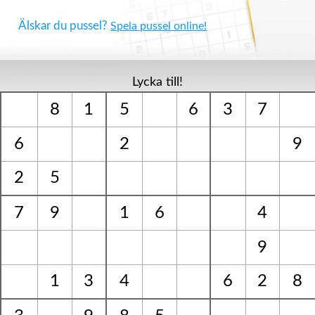
Älskar du pussel?
Spela pussel online!
Lycka till!
8
1
5
6
3
7
6
2
9
2
5
7
9
1
6
4
9
1
3
4
6
2
8