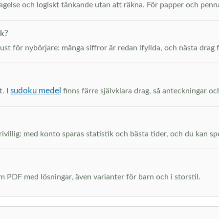
ttagelse och logiskt tänkande utan att räkna. För papper och pen
ak?
just för nybörjare: många siffror är redan ifyllda, och nästa drag 
sudoku medel
t. I
finns färre självklara drag, så anteckningar oc
ivillig: med konto sparas statistik och bästa tider, och du kan spel
m PDF med lösningar, även varianter för barn och i storstil.