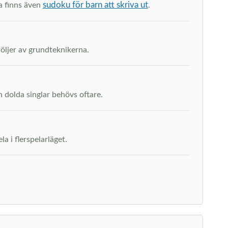
sudoku för barn att skriva ut
na finns även
.
följer av grundteknikerna.
h dolda singlar behövs oftare.
a i flerspelarläget.