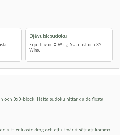
Djävulsk sudoku
åsta
Expertnivån: X-Wing, Svärdfisk och XY-
Wing.
mn och 3x3-block. I lätta sudoku hittar du de flesta
sudokuts enklaste drag och ett utmärkt sätt att komma