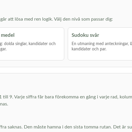
år att lösa med ren logik. Välj den nivå som passar dig:
 medel
Sudoku svår
g: dolda singlar, kandidater och
En utmaning med anteckningar, l
gar.
kandidater och par.
1 till 9. Varje siffra får bara förekomma en gång i varje rad, kolu
knas.
 siffra saknas. Den måste hamna i den sista tomma rutan. Det är 