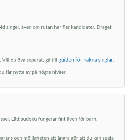
dold singel, även om rutan har fler kandidater. Draget
guiden för nakna singlar
 Vill du öva separat, gå till
.
du får nytta av på högre nivåer.
ussel. Lätt sudoku fungerar fint även för barn,
dsgräns och möjligheten att ångra gör att du kan spela