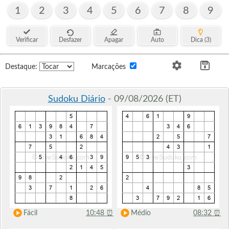
1
2
3
4
5
6
7
8
9
Verificar
Desfazer
Apagar
Auto
Dica (3)
Destaque:
Marcações
Sudoku Diário
- 09/08/2026 (ET)
Fácil
10:48
⏰
Médio
08:32
⏰