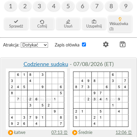
1
2
3
4
5
6
7
8
9
Wskazówka
Sprawdź
Cofnij
Usuń
Uzupełnij
(3)
Atrakcja:
Zapis ołówka
Codzienne sudoku
- 07/08/2026 (ET)
Łatwe
07:13
⏰
Średnie
12:06
⏰