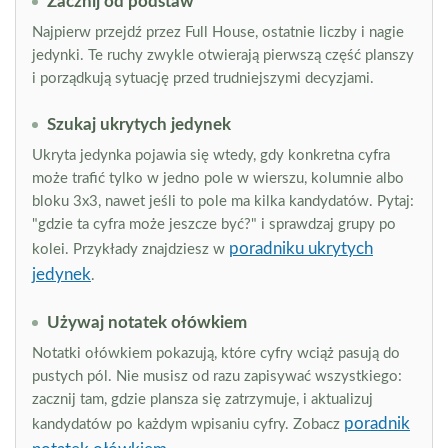
Zacznij od podstaw
Najpierw przejdź przez Full House, ostatnie liczby i nagie
jedynki. Te ruchy zwykle otwierają pierwszą część planszy
i porządkują sytuację przed trudniejszymi decyzjami.
Szukaj ukrytych jedynek
Ukryta jedynka pojawia się wtedy, gdy konkretna cyfra
może trafić tylko w jedno pole w wierszu, kolumnie albo
bloku 3x3, nawet jeśli to pole ma kilka kandydatów. Pytaj:
"gdzie ta cyfra może jeszcze być?" i sprawdzaj grupy po
poradniku ukrytych
kolei. Przykłady znajdziesz w
jedynek
.
Używaj notatek ołówkiem
Notatki ołówkiem pokazują, które cyfry wciąż pasują do
pustych pól. Nie musisz od razu zapisywać wszystkiego:
zacznij tam, gdzie plansza się zatrzymuje, i aktualizuj
poradnik
kandydatów po każdym wpisaniu cyfry. Zobacz