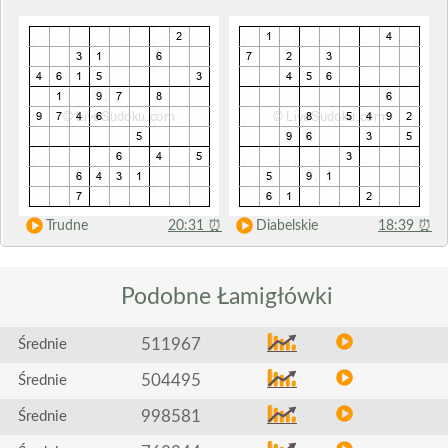
Trudne
20:31
⏰
Diabelskie
18:39
⏰
Podobne
Łamigłówki
511967
Średnie
504495
Średnie
998581
Średnie