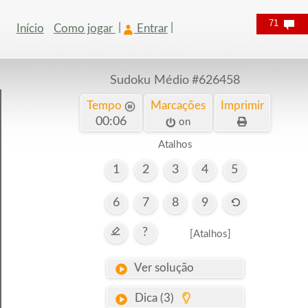
71
Início
Como jogar
Entrar
Sudoku Médio
#626458
Tempo
Marcações
Imprimir
00:07
on
Atalhos
1
2
3
4
5
6
7
8
9
?
[Atalhos]
Ver solução
Dica (3)