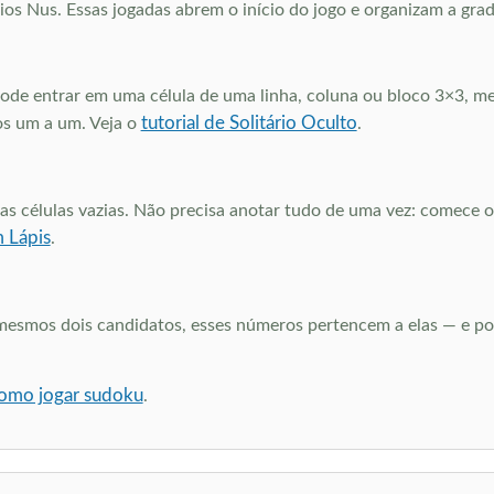
os Nus. Essas jogadas abrem o início do jogo e organizam a grade
de entrar em uma célula de uma linha, coluna ou bloco 3×3, me
tutorial de Solitário Oculto
os um a um. Veja o
.
células vazias. Não precisa anotar tudo de uma vez: comece on
 Lápis
.
smos dois candidatos, esses números pertencem a elas — e pode
 como jogar sudoku
.