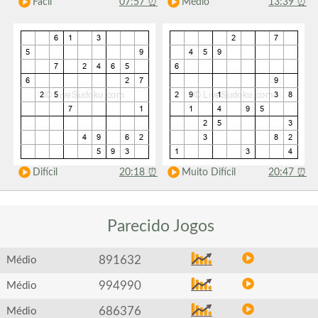
Fácil
07:57
⏰
Médio
13:39
⏰
Difícil
20:18
⏰
Muito Difícil
20:47
⏰
Parecido
Jogos
891632
Médio
994990
Médio
686376
Médio