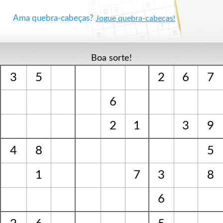
Ama quebra-cabeças?
Jogue quebra-cabeças!
Boa sorte!
3
5
2
6
7
6
2
1
3
9
4
8
5
1
7
3
8
6