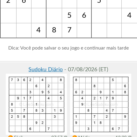
2
6
5
5
6
4
4
8
7
Dica: Você pode salvar o seu jogo e continuar mais tarde
Sudoku Diário
- 07/08/2026 (ET)