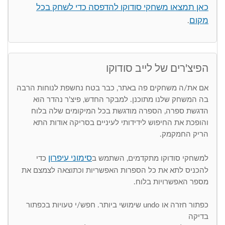
כאן תמצאו משחקי סודוקו להדפסה כדי לשחק בכל
מקום
.
הפיצ'רים של לייב סודוקו
אם את/ה משחקים פה באתר, כבר בטח נחשפת לנוחות הרבה
בה המשחק שלנו מתוכנן. למבקר החדש, פיצ'ר נהדר הוא
הדגשת ספרה, הספרה מודגשת בכל המיקומים שלה בלוח
והופכת את החיפוש לידידותי לעיניים בסריקה אודות התא
הריק החמקמק.
סימוני עיפרון
למשחקי סודוקו מתקדמים, השתמש ב
כדי
להכניס לתא את כל הספרות האפשריות וכתוצאה לצמצם את
מספר האפשרויות בלוח.
כפתור חזרה או undo שימושי ביותר. חפש/י טעויות בכפתור
בדיקה