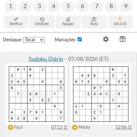
1
2
3
4
5
6
7
8
9
Verificar
Desfazer
Apagar
Auto
Dica (3)
Destaque:
Marcações
Sudoku Diário
- 07/08/2026 (ET)
Fácil
07:13
⏰
Médio
12:06
⏰