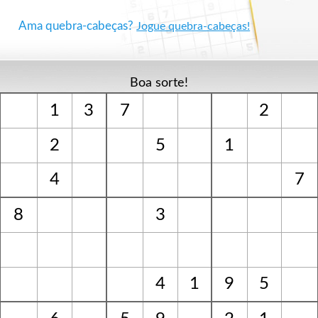
Ama quebra-cabeças?
Jogue quebra-cabeças!
Boa sorte!
1
3
7
2
2
5
1
4
7
8
3
4
1
9
5