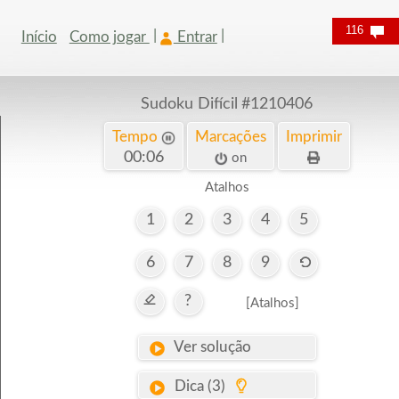
116
Início
Como jogar
Entrar
Sudoku Difícil
#1210406
Tempo
Marcações
Imprimir
00:06
on
Atalhos
1
2
3
4
5
6
7
8
9
?
[Atalhos]
Ver solução
Dica (3)