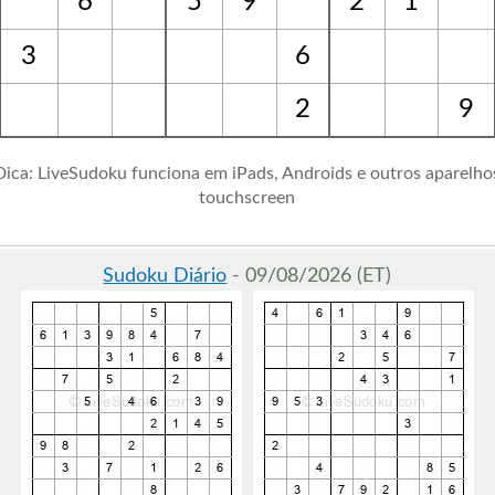
6
5
9
2
1
3
6
2
9
Dica: LiveSudoku funciona em iPads, Androids e outros aparelho
touchscreen
Sudoku Diário
- 09/08/2026 (ET)