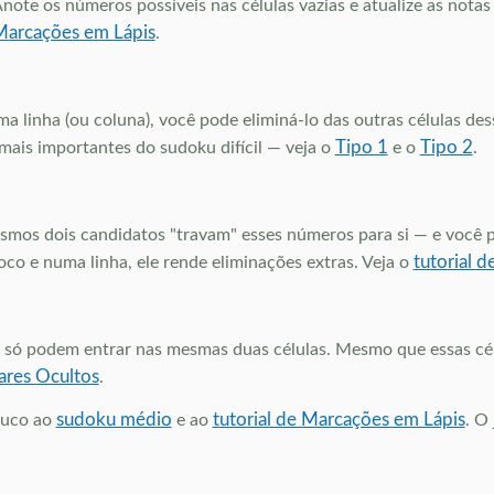
Anote os números possíveis nas células vazias e atualize as not
 Marcações em Lápis
.
 linha (ou coluna), você pode eliminá-lo das outras células des
Tipo 1
Tipo 2
 mais importantes do sudoku difícil — veja o
e o
.
s dois candidatos "travam" esses números para si — e você pod
tutorial d
o e numa linha, ele rende eliminações extras. Veja o
só podem entrar nas mesmas duas células. Mesmo que essas cél
Pares Ocultos
.
sudoku médio
tutorial de Marcações em Lápis
ouco ao
e ao
. O