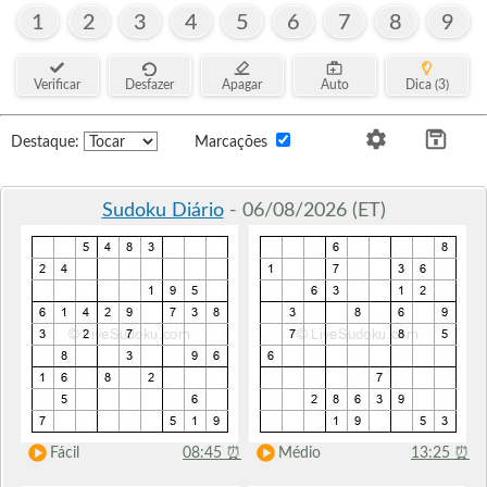
1
2
3
4
5
6
7
8
9
Verificar
Desfazer
Apagar
Auto
Dica (3)
Destaque:
Marcações
Sudoku Diário
- 06/08/2026 (ET)
Fácil
08:45
⏰
Médio
13:25
⏰