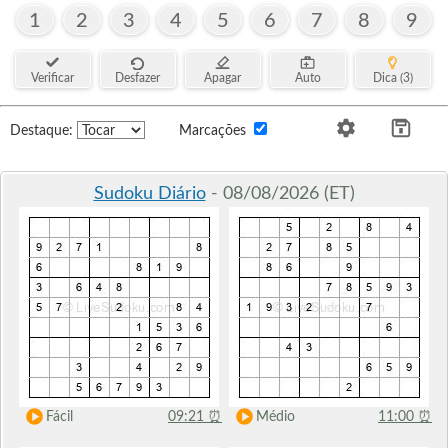
1
2
3
4
5
6
7
8
9
Verificar
Desfazer
Apagar
Auto
Dica (3)
Destaque:
Marcações
Sudoku Diário
- 08/08/2026 (ET)
Fácil
09:21
⏰
Médio
11:00
⏰