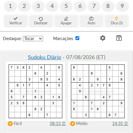
1
2
3
4
5
6
7
8
9
Verificar
Desfazer
Apagar
Auto
Dica (3)
Destaque:
Marcações
Sudoku Diário
- 07/08/2026 (ET)
Fácil
08:13
⏰
Médio
14:35
⏰