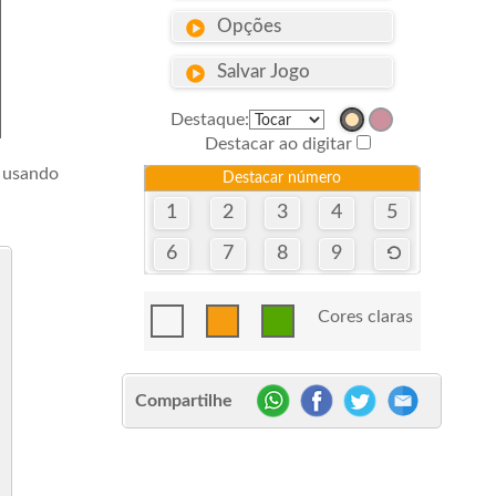
Opções
Salvar Jogo
Destaque:
Destacar ao digitar
r usando
Destacar número
1
2
3
4
5
6
7
8
9
Cores claras
Compartilhe