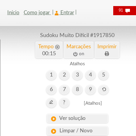
91
Início
Como jogar
Entrar
Sudoku Muito Difícil
#1917850
Tempo
Marcações
Imprimir
00:15
on
Atalhos
1
2
3
4
5
6
7
8
9
?
[Atalhos]
Ver solução
Limpar / Novo