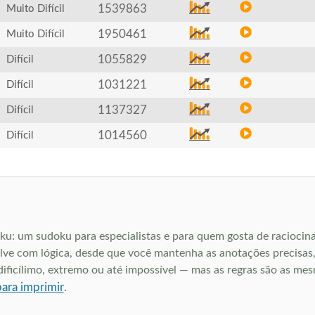
1539863
Muito Difícil
1950461
Muito Difícil
1055829
Difícil
1031221
Difícil
1137327
Difícil
1014560
Difícil
doku: um sudoku para especialistas e para quem gosta de raciocin
ve com lógica, desde que você mantenha as anotações precisas,
ficílimo, extremo ou até impossível — mas as regras são as mesm
para imprimir
.