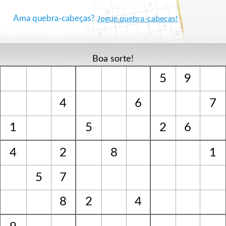
Ama quebra-cabeças?
Jogue quebra-cabeças!
Boa sorte!
5
9
4
6
7
1
5
2
6
4
2
8
1
5
7
8
2
4