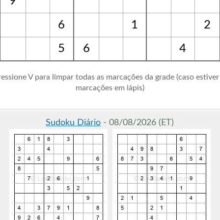
9
6
1
2
5
6
4
ressione V para limpar todas as marcações da grade (caso estive
marcações em lápis)
Sudoku Diário
- 08/08/2026 (ET)