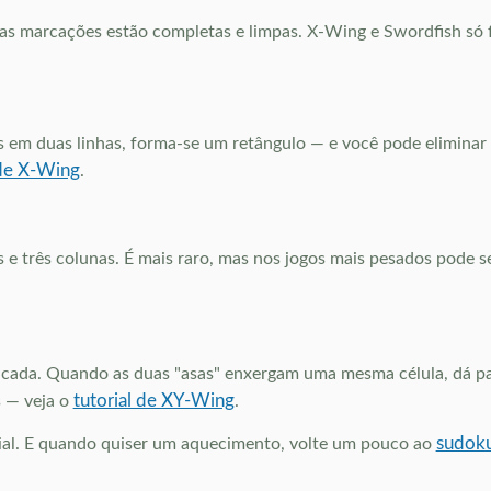
se as marcações estão completas e limpas. X-Wing e Swordfish s
em duas linhas, forma-se um retângulo — e você pode eliminar 
 de X-Wing
.
 e três colunas. É mais raro, mas nos jogos mais pesados pode s
cada. Quando as duas "asas" enxergam uma mesma célula, dá par
tutorial de XY-Wing
s — veja o
.
sudoku 
rial. E quando quiser um aquecimento, volte um pouco ao