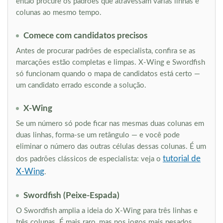
então procure os padrões que atravessam várias linhas e
colunas ao mesmo tempo.
Comece com candidatos precisos
Antes de procurar padrões de especialista, confira se as
marcações estão completas e limpas. X-Wing e Swordfish
só funcionam quando o mapa de candidatos está certo —
um candidato errado esconde a solução.
X-Wing
Se um número só pode ficar nas mesmas duas colunas em
duas linhas, forma-se um retângulo — e você pode
eliminar o número das outras células dessas colunas. É um
tutorial de
dos padrões clássicos de especialista: veja o
X-Wing
.
Swordfish (Peixe-Espada)
O Swordfish amplia a ideia do X-Wing para três linhas e
três colunas. É mais raro, mas nos jogos mais pesados