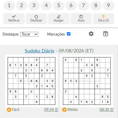
1
2
3
4
5
6
7
8
9
Verificar
Desfazer
Apagar
Auto
Dica (3)
Destaque:
Marcações
Sudoku Diário
- 09/08/2026 (ET)
Fácil
09:54
⏰
Médio
08:30
⏰