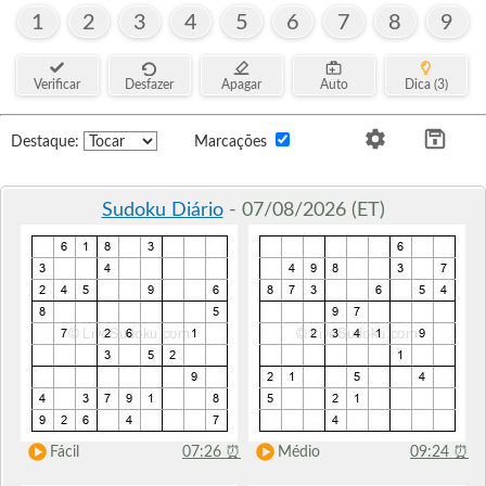
1
2
3
4
5
6
7
8
9
Verificar
Desfazer
Apagar
Auto
Dica (3)
Destaque:
Marcações
Sudoku Diário
- 07/08/2026 (ET)
Fácil
07:26
⏰
Médio
09:24
⏰