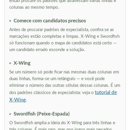
então procure os padrões que atravessam várias linhas e
colunas ao mesmo tempo.
Comece com candidatos precisos
Antes de procurar padrões de especialista, confira se as
marcações estão completas e limpas. X-Wing e Swordfish
só funcionam quando o mapa de candidatos está certo —
um candidato errado esconde a solução.
X-Wing
Se um número só pode ficar nas mesmas duas colunas em
duas linhas, forma-se um retângulo — e você pode
eliminar o número das outras células dessas colunas. É um
tutorial de
dos padrões clássicos de especialista: veja o
X-Wing
.
Swordfish (Peixe-Espada)
O Swordfish amplia a ideia do X-Wing para três linhas e
três colunas. É mais raro, mas nos jogos mais pesados