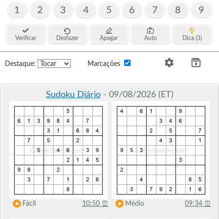
1
2
3
4
5
6
7
8
9
Verificar
Desfazer
Apagar
Auto
Dica (3)
Destaque:
Marcações
Sudoku Diário
- 09/08/2026 (ET)
Fácil
10:50
⏰
Médio
09:34
⏰