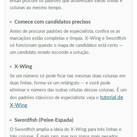
então procure os padrões que atravessam várias linhas e
colunas ao mesmo tempo.
Comece com candidatos precisos
Antes de procurar padrões de especialista, confira se as
marcações estão completas e limpas. X-Wing e Swordfish
só funcionam quando o mapa de candidatos está certo —
um candidato errado esconde a solução.
X-Wing
Se um número só pode ficar nas mesmas duas colunas em
duas linhas, forma-se um retângulo — e você pode
eliminar o número das outras células dessas colunas. É um
tutorial de
dos padrões clássicos de especialista: veja o
X-Wing
.
Swordfish (Peixe-Espada)
O Swordfish amplia a ideia do X-Wing para três linhas e
três colunas. É mais raro, mas nos jogos mais pesados