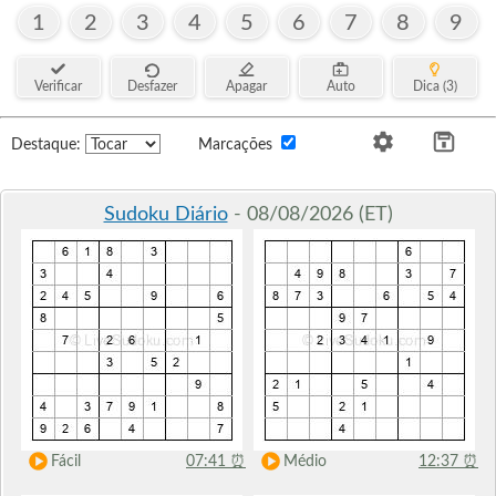
1
2
3
4
5
6
7
8
9
Verificar
Desfazer
Apagar
Auto
Dica (3)
Destaque:
Marcações
Sudoku Diário
- 08/08/2026 (ET)
Fácil
07:41
⏰
Médio
12:37
⏰