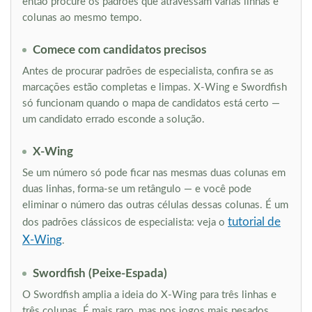
então procure os padrões que atravessam várias linhas e
colunas ao mesmo tempo.
Comece com candidatos precisos
Antes de procurar padrões de especialista, confira se as
marcações estão completas e limpas. X-Wing e Swordfish
só funcionam quando o mapa de candidatos está certo —
um candidato errado esconde a solução.
X-Wing
Se um número só pode ficar nas mesmas duas colunas em
duas linhas, forma-se um retângulo — e você pode
eliminar o número das outras células dessas colunas. É um
tutorial de
dos padrões clássicos de especialista: veja o
X-Wing
.
Swordfish (Peixe-Espada)
O Swordfish amplia a ideia do X-Wing para três linhas e
três colunas. É mais raro, mas nos jogos mais pesados