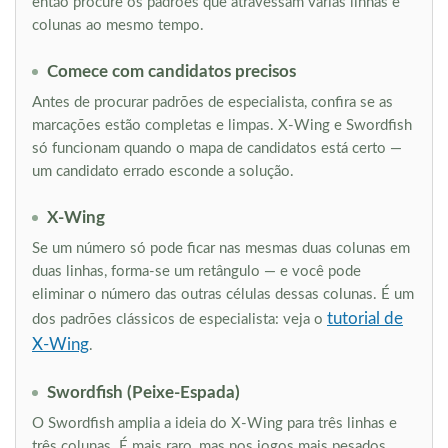
então procure os padrões que atravessam várias linhas e
colunas ao mesmo tempo.
Comece com candidatos precisos
Antes de procurar padrões de especialista, confira se as
marcações estão completas e limpas. X-Wing e Swordfish
só funcionam quando o mapa de candidatos está certo —
um candidato errado esconde a solução.
X-Wing
Se um número só pode ficar nas mesmas duas colunas em
duas linhas, forma-se um retângulo — e você pode
eliminar o número das outras células dessas colunas. É um
tutorial de
dos padrões clássicos de especialista: veja o
X-Wing
.
Swordfish (Peixe-Espada)
O Swordfish amplia a ideia do X-Wing para três linhas e
três colunas. É mais raro, mas nos jogos mais pesados