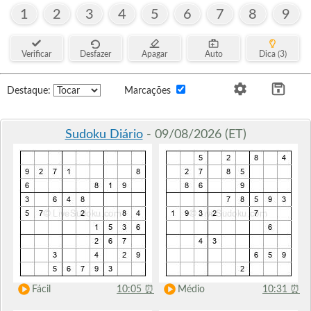
1
2
3
4
5
6
7
8
9
Verificar
Desfazer
Apagar
Auto
Dica (3)
Destaque:
Marcações
Sudoku Diário
- 09/08/2026 (ET)
Fácil
10:05
⏰
Médio
10:31
⏰