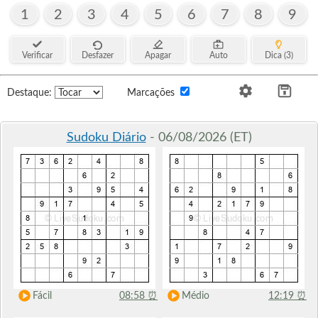
1
2
3
4
5
6
7
8
9
Verificar
Desfazer
Apagar
Auto
Dica (3)
Destaque:
Marcações
Sudoku Diário
- 06/08/2026 (ET)
Fácil
08:58
⏰
Médio
12:19
⏰