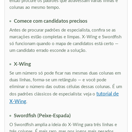
então procure os padrões que atravessam várias linhas e
colunas ao mesmo tempo.
Comece com candidatos precisos
Antes de procurar padrões de especialista, confira se as
marcações estão completas e limpas. X-Wing e Swordfish
só funcionam quando o mapa de candidatos está certo —
um candidato errado esconde a solução.
X-Wing
Se um número só pode ficar nas mesmas duas colunas em
duas linhas, forma-se um retângulo — e você pode
eliminar o número das outras células dessas colunas. É um
tutorial de
dos padrões clássicos de especialista: veja o
X-Wing
.
Swordfish (Peixe-Espada)
O Swordfish amplia a ideia do X-Wing para três linhas e
três colunas. É mais raro, mas nos jogos mais pesados