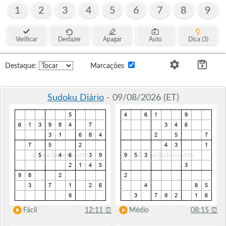
1
2
3
4
5
6
7
8
9
Verificar
Desfazer
Apagar
Auto
Dica (3)
Destaque:
Marcações
Sudoku Diário
- 09/08/2026 (ET)
Fácil
12:11
⏰
Médio
08:15
⏰