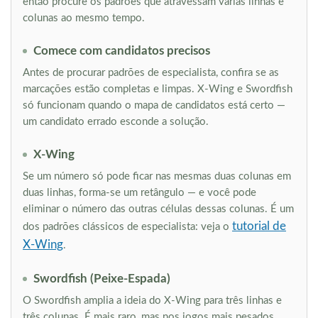
então procure os padrões que atravessam várias linhas e
colunas ao mesmo tempo.
Comece com candidatos precisos
Antes de procurar padrões de especialista, confira se as
marcações estão completas e limpas. X-Wing e Swordfish
só funcionam quando o mapa de candidatos está certo —
um candidato errado esconde a solução.
X-Wing
Se um número só pode ficar nas mesmas duas colunas em
duas linhas, forma-se um retângulo — e você pode
eliminar o número das outras células dessas colunas. É um
tutorial de
dos padrões clássicos de especialista: veja o
X-Wing
.
Swordfish (Peixe-Espada)
O Swordfish amplia a ideia do X-Wing para três linhas e
três colunas. É mais raro, mas nos jogos mais pesados