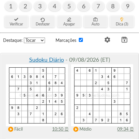
1
2
3
4
5
6
7
8
9
Verificar
Desfazer
Apagar
Auto
Dica (3)
Destaque:
Marcações
Sudoku Diário
- 09/08/2026 (ET)
Fácil
10:50
⏰
Médio
09:34
⏰