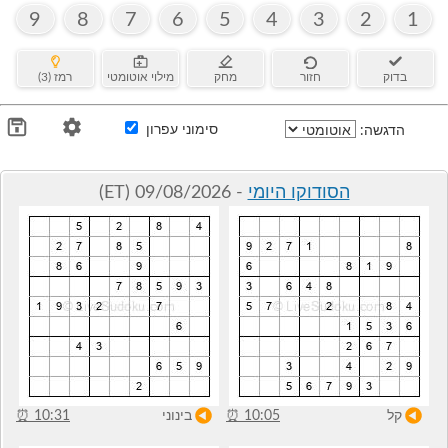
9
8
7
6
5
4
3
2
1
בדוק
חזור
מחק
מילוי אוטומטי
רמז (3)
סימוני עפרון
הדגשה:
הסודוקו היומי
- 09/08/2026 (ET)
קל
10:05
⏰
בינוני
10:31
⏰