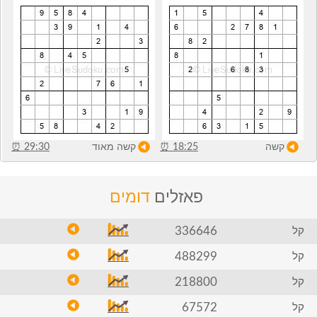
קשה
18:25
⏰
קשה מאוד
29:30
⏰
פאזלים
דומים
336646
קל
488299
קל
218800
קל
67572
קל