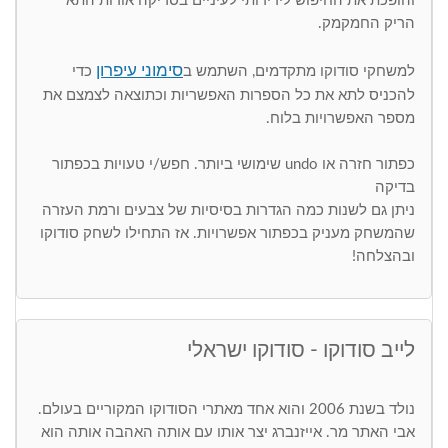
והופכת את החיפוש לידידותי לעיניים בסריקה אודות התא
הריק החמקמק.
סימוני עיפרון
למשחקי סודוקו מתקדמים, השתמש ב
כדי
להכניס לתא את כל הספרות האפשריות וכתוצאה לצמצם את
מספר האפשרויות בלוח.
כפתור חזרה או undo שימושי ביותר. חפש/י טעויות בכפתור
בדיקה
ניתן גם לשנות כמה הגדרות בסיסיות של צבעים ורמת העזרה
שהמשחק מעניק בכפתור אפשרויות. אז התחילו לשחק סודוקו
ובהצלחה!
לייב סודוקו - סודוקו ישראלי
נולד בשנת 2006 והוא אחד מאתרי הסודוקו המקוריים בעולם.
אבי האתר מר. אייזנברג יצר אותו עם אותה האהבה אותה הוא