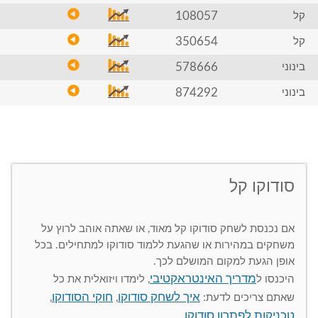
108057
קל
350654
קל
578666
בינוני
874292
בינוני
סודוקו קל
אם נכנסת לשחק סודוקו קל מאוד, או שאתה אוהב לרוץ על
משחקים במהירות או שהגעת ללמוד סודוקו למתחילים. בכל
אופן הגעת למקום המושלם לכך.
מדריך האינטראקטיבי
היכנסו ל
, לימדו ויזואלית את כל
איך לשחק סודוקו
חוקי הסודוקו
שאתם צריכים לדעת:
,
,
טכניקות לפתרון סודוקו
.