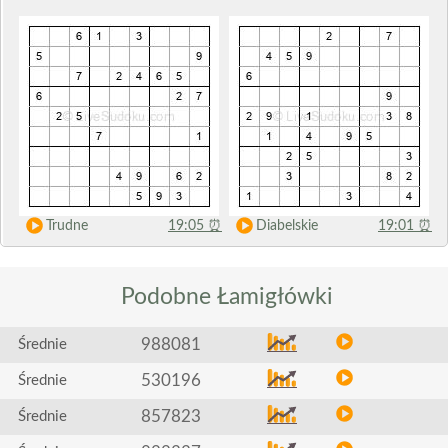
Trudne
19:05
⏰
Diabelskie
19:01
⏰
Podobne
Łamigłówki
988081
Średnie
530196
Średnie
857823
Średnie