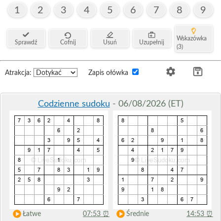
1
2
3
4
5
6
7
8
9
Wskazówka
Sprawdź
Cofnij
Usuń
Uzupełnij
(3)
Atrakcja:
Zapis ołówka
Codzienne sudoku
- 06/08/2026 (ET)
Łatwe
07:53
⏰
Średnie
14:53
⏰