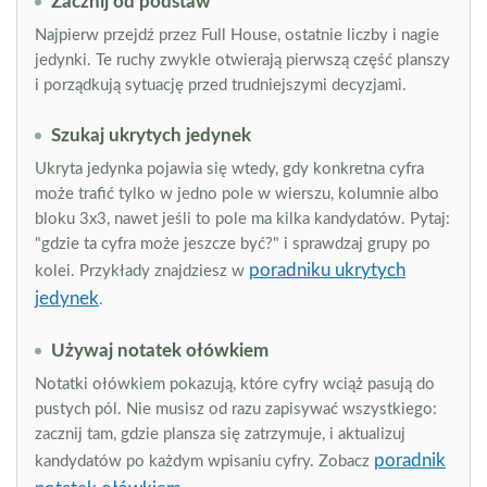
Zacznij od podstaw
Najpierw przejdź przez Full House, ostatnie liczby i nagie
jedynki. Te ruchy zwykle otwierają pierwszą część planszy
i porządkują sytuację przed trudniejszymi decyzjami.
Szukaj ukrytych jedynek
Ukryta jedynka pojawia się wtedy, gdy konkretna cyfra
może trafić tylko w jedno pole w wierszu, kolumnie albo
bloku 3x3, nawet jeśli to pole ma kilka kandydatów. Pytaj:
"gdzie ta cyfra może jeszcze być?" i sprawdzaj grupy po
poradniku ukrytych
kolei. Przykłady znajdziesz w
jedynek
.
Używaj notatek ołówkiem
Notatki ołówkiem pokazują, które cyfry wciąż pasują do
pustych pól. Nie musisz od razu zapisywać wszystkiego:
zacznij tam, gdzie plansza się zatrzymuje, i aktualizuj
poradnik
kandydatów po każdym wpisaniu cyfry. Zobacz