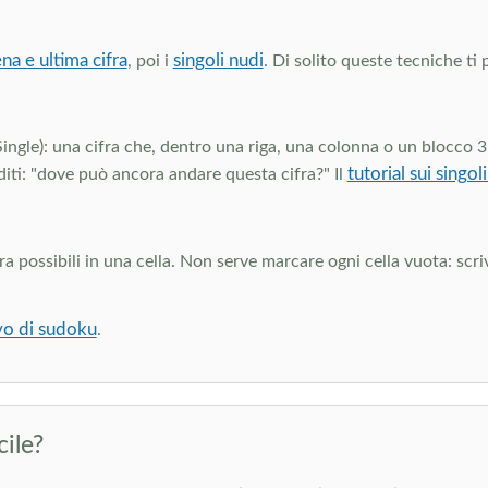
na e ultima cifra
singoli nudi
, poi i
. Di solito queste tecniche ti 
Single): una cifra che, dentro una riga, una colonna o un blocco 3
tutorial sui singol
iti: "dove può ancora andare questa cifra?" Il
 possibili in una cella. Non serve marcare ogni cella vuota: scri
ivo di sudoku
.
cile?