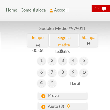
165
Home
Come si gioca
Accedi
Sudoku Medio
#979011
Tempo
Segni a
Stampa
matita
00:06
on
Tastierino
1
2
3
4
5
6
7
8
9
?
[Tasti]
Prova
Aiuto (3)