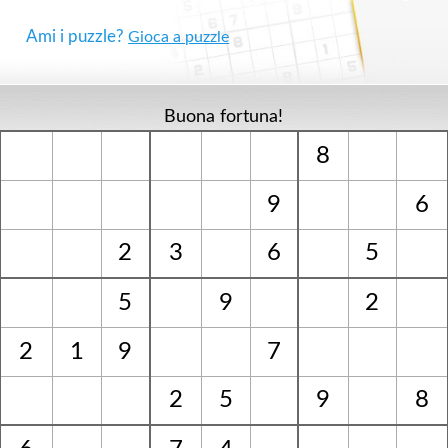
Ami i puzzle?
Gioca a puzzle
Buona fortuna!
8
9
6
2
3
6
5
5
9
2
2
1
9
7
2
5
9
8