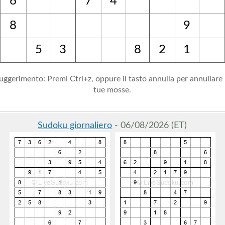
6
7
4
8
9
5
3
8
2
1
uggerimento: Premi Ctrl+z, oppure il tasto annulla per annullare 
tue mosse.
Sudoku giornaliero
- 06/08/2026 (ET)