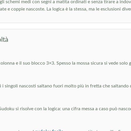
i schemi medi con segni a matita ordinati e senza tirare a indovina
e e coppie nascoste. La logica è la stessa, ma le esclusioni diven
ltà
a colonna e il suo blocco 3×3. Spesso la mossa sicura si vede solo g
 singoli nascosti saltano fuori molto più in fretta che saltando di
Sudoku si risolve con la logica: una cifra messa a caso può nasc