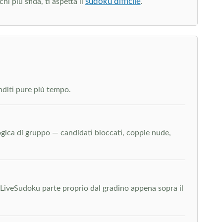
sudoku difficile
hi più sfida, ti aspetta il
.
enditi pure più tempo.
a logica di gruppo — candidati bloccati, coppie nude,
LiveSudoku parte proprio dal gradino appena sopra il