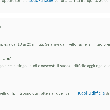
sudoku facile
 oppure torna al
per una partita tranquilla. Se cerc
o
iega dai 10 ai 20 minuti. Se arrivi dal livello facile, all'inizio pr
icile?
ngola cella: singoli nudi e nascosti. Il sudoku difficile aggiunge l
sudoku difficile
 difficili troppo duri, alterna i due livelli: il
di 