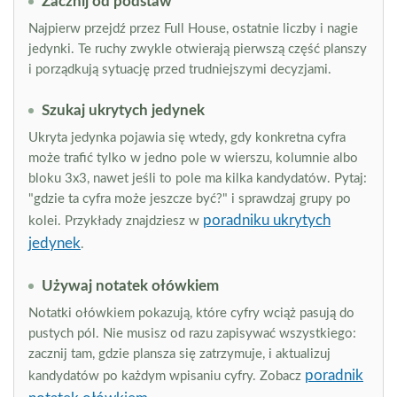
Zacznij od podstaw
Najpierw przejdź przez Full House, ostatnie liczby i nagie
jedynki. Te ruchy zwykle otwierają pierwszą część planszy
i porządkują sytuację przed trudniejszymi decyzjami.
Szukaj ukrytych jedynek
Ukryta jedynka pojawia się wtedy, gdy konkretna cyfra
może trafić tylko w jedno pole w wierszu, kolumnie albo
bloku 3x3, nawet jeśli to pole ma kilka kandydatów. Pytaj:
"gdzie ta cyfra może jeszcze być?" i sprawdzaj grupy po
poradniku ukrytych
kolei. Przykłady znajdziesz w
jedynek
.
Używaj notatek ołówkiem
Notatki ołówkiem pokazują, które cyfry wciąż pasują do
pustych pól. Nie musisz od razu zapisywać wszystkiego:
zacznij tam, gdzie plansza się zatrzymuje, i aktualizuj
poradnik
kandydatów po każdym wpisaniu cyfry. Zobacz