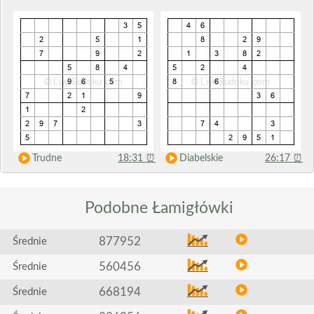
Trudne
18:31
⏰
Diabelskie
26:17
⏰
Podobne
Łamigłówki
877952
Średnie
560456
Średnie
668194
Średnie