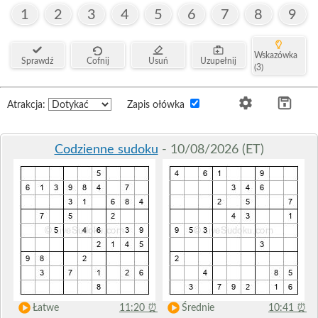
1
2
3
4
5
6
7
8
9
Wskazówka
Sprawdź
Cofnij
Usuń
Uzupełnij
(3)
Atrakcja:
Zapis ołówka
Codzienne sudoku
- 10/08/2026 (ET)
Łatwe
11:20
⏰
Średnie
10:41
⏰