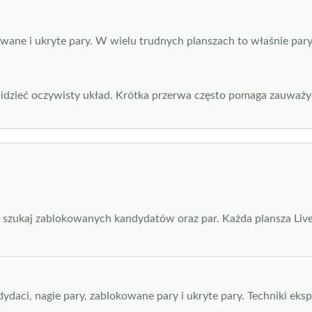
wane i ukryte pary. W wielu trudnych planszach to właśnie pary
 widzieć oczywisty układ. Krótka przerwa często pomaga zauważy
i szukaj zablokowanych kandydatów oraz par. Każda plansza Liv
aci, nagie pary, zablokowane pary i ukryte pary. Techniki eksper