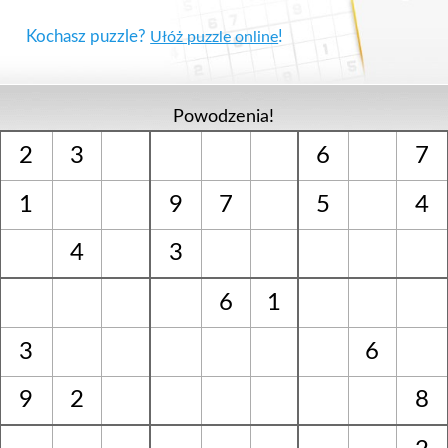
Kochasz puzzle?
!
Ułóż puzzle online
Powodzenia!
2
3
6
7
1
9
7
5
4
4
3
6
1
3
6
9
2
8