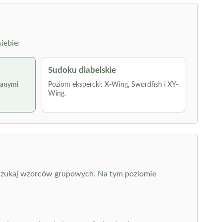
iebie:
Sudoku diabelskie
wanymi
Poziom ekspercki: X-Wing, Swordfish i XY-
Wing.
e szukaj wzorców grupowych. Na tym poziomie