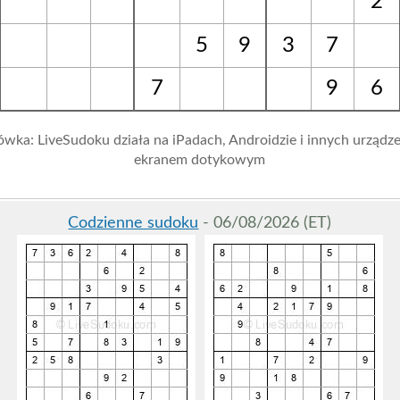
2
5
9
3
7
7
9
6
wka: LiveSudoku działa na iPadach, Androidzie i innych urządze
ekranem dotykowym
Codzienne sudoku
- 06/08/2026 (ET)