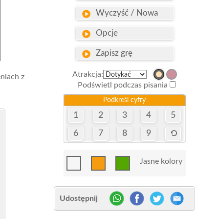
Wyczyść / Nowa
Opcje
Zapisz grę
Atrakcja:
niach z
Podświetl podczas pisania
Podkreśl cyfry
1
2
3
4
5
6
7
8
9
Jasne kolory
Udostępnij