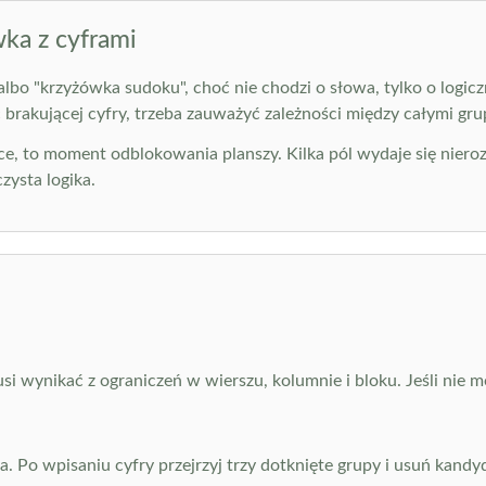
ka z cyframi
bo "krzyżówka sudoku", choć nie chodzi o słowa, tylko o logicz
 brakującej cyfry, trzeba zauważyć zależności między całymi gru
ące, to moment odblokowania planszy. Kilka pól wydaje się nier
zysta logika.
usi wynikać z ograniczeń w wierszu, kolumnie i bloku. Jeśli nie
a. Po wpisaniu cyfry przejrzyj trzy dotknięte grupy i usuń kandy