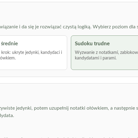
zanie i da się je rozwiązać czystą logiką. Wybierz poziom dla s
średnie
Sudoku trudne
krok: ukryte jedynki, kandydaci i
Wyzwanie z notatkami, zabloko
łówkiem.
kandydatami i parami.
zywiste jedynki, potem uzupełnij notatki ołówkiem, a następni
dydata.