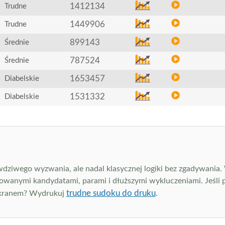
1412134
Trudne
1449906
Trudne
899143
Średnie
787524
Średnie
1653457
Diabelskie
1531332
Diabelskie
wdziwego wyzwania, ale nadal klasycznej logiki bez zgadywania.
owanymi kandydatami, parami i dłuższymi wykluczeniami. Jeśli 
trudne sudoku do druku
 ekranem? Wydrukuj
.