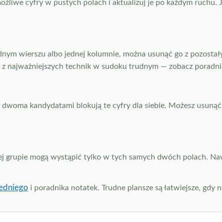
liwe cyfry w pustych polach i aktualizuj je po każdym ruchu. J
nym wierszu albo jednej kolumnie, można usunąć go z pozostałyc
dna z najważniejszych technik w sudoku trudnym — zobacz poradn
 dwoma kandydatami blokują te cyfry dla siebie. Możesz usunąć j
ej grupie mogą wystąpić tylko w tych samych dwóch polach. Naw
edniego
i poradnika notatek. Trudne plansze są łatwiejsze, gdy 