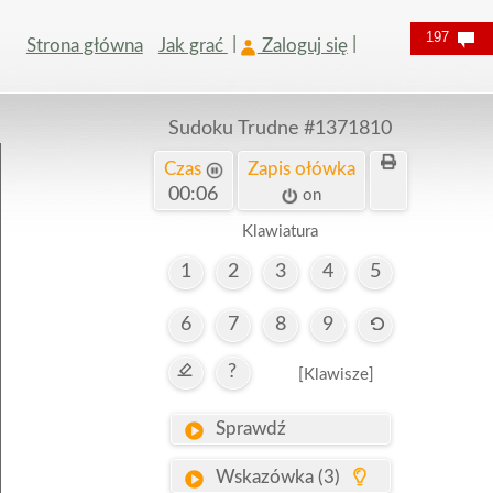
197
Strona główna
Jak grać
Zaloguj się
Sudoku Trudne
#1371810
Czas
Zapis ołówka
00:07
on
Klawiatura
1
2
3
4
5
6
7
8
9
?
[Klawisze]
Sprawdź
Wskazówka (3)