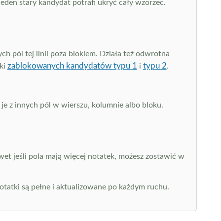
eden stary kandydat potrafi ukryć cały wzorzec.
h pól tej linii poza blokiem. Działa też odwrotna
zablokowanych kandydatów typu 1
typu 2
iki
i
.
e z innych pól w wierszu, kolumnie albo bloku.
et jeśli pola mają więcej notatek, możesz zostawić w
notatki są pełne i aktualizowane po każdym ruchu.