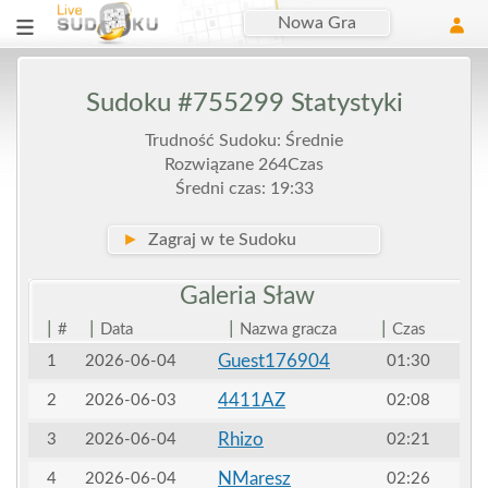
Nowa Gra
Sudoku #755299 Statystyki
Trudność Sudoku: Średnie
Rozwiązane 264Czas
Średni czas: 19:33
►
Zagraj w te Sudoku
Galeria
Sław
|
|
|
|
#
Data
Nazwa gracza
Czas
Guest176904
1
2026-06-04
01:30
4411AZ
2
2026-06-03
02:08
Rhizo
3
2026-06-04
02:21
NMaresz
4
2026-06-04
02:26