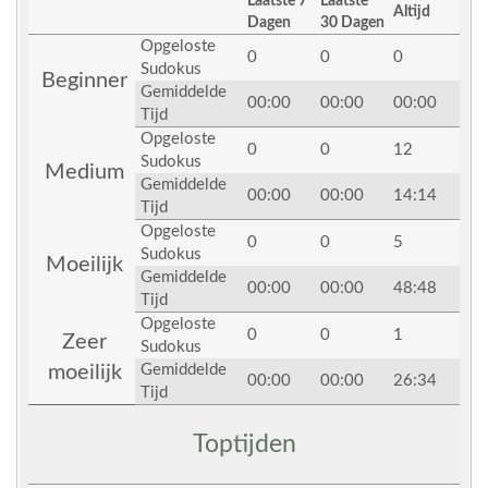
Laatste 7
Laatste
Altijd
Dagen
30 Dagen
Opgeloste
0
0
0
Sudokus
Beginner
Gemiddelde
00:00
00:00
00:00
Tijd
Opgeloste
0
0
12
Sudokus
Medium
Gemiddelde
00:00
00:00
14:14
Tijd
Opgeloste
0
0
5
Sudokus
Moeilijk
Gemiddelde
00:00
00:00
48:48
Tijd
Opgeloste
0
0
1
Zeer
Sudokus
moeilijk
Gemiddelde
00:00
00:00
26:34
Tijd
Toptijden