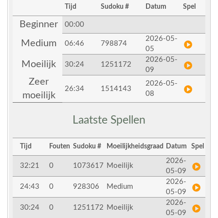
Tijd
Sudoku #
Datum
Spel
Beginner
00:00
2026-05-
Medium
06:46
798874
05
2026-05-
Moeilijk
30:24
1251172
09
Zeer
2026-05-
26:34
1514143
08
moeilijk
Laatste Spellen
Tijd
Fouten
Sudoku #
Moeilijkheidsgraad
Datum
Spel
2026-
32:21
0
1073617
Moeilijk
05-09
2026-
24:43
0
928306
Medium
05-09
2026-
30:24
0
1251172
Moeilijk
05-09