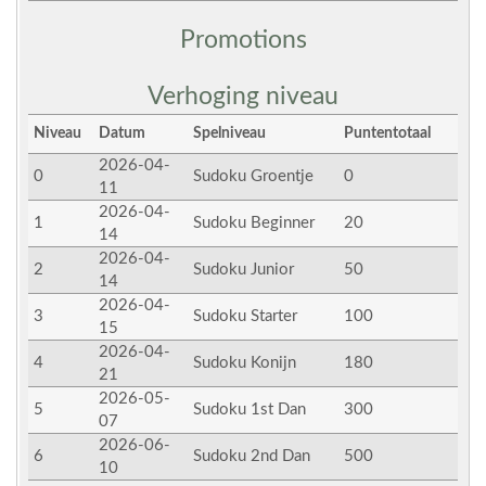
Promotions
Verhoging niveau
Niveau
Datum
Spelniveau
Puntentotaal
2026-04-
0
Sudoku Groentje
0
11
2026-04-
1
Sudoku Beginner
20
14
2026-04-
2
Sudoku Junior
50
14
2026-04-
3
Sudoku Starter
100
15
2026-04-
4
Sudoku Konijn
180
21
2026-05-
5
Sudoku 1st Dan
300
07
2026-06-
6
Sudoku 2nd Dan
500
10