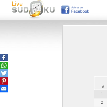
|
#
1
2