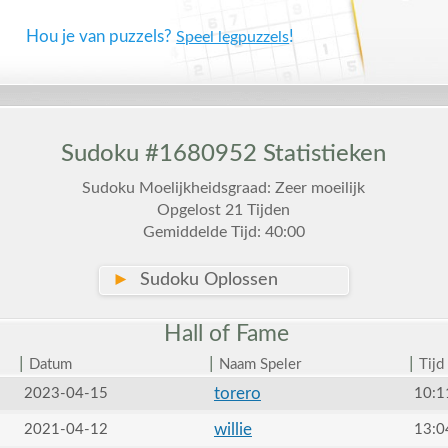
Hou je van puzzels?
!
Speel legpuzzels
Sudoku #1680952 Statistieken
Sudoku Moelijkheidsgraad: Zeer moeilijk
Opgelost 21 Tijden
Gemiddelde Tijd: 40:00
►
Sudoku Oplossen
Hall of
Fame
|
|
|
Datum
Naam Speler
Tijd
torero
2023-04-15
10:1
willie
2021-04-12
13:0