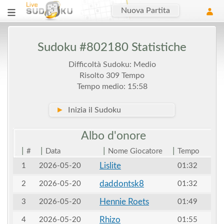
Nuova Partita
Sudoku #802180 Statistiche
Difficoltà Sudoku: Medio
Risolto 309 Tempo
Tempo medio: 15:58
►
Inizia il Sudoku
Albo
d'onore
|
|
|
|
#
Data
Nome Giocatore
Tempo
Lislite
1
2026-05-20
01:32
daddontsk8
2
2026-05-20
01:32
Hennie Roets
3
2026-05-20
01:49
Rhizo
4
2026-05-20
01:55