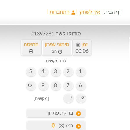
דף הבית
איך לשחק
התחברות
סודוקו קשה
#1397281
זמן
סימוני עפרון
הדפסה
00:07
on
לוח מקשים
5
4
3
2
1
9
8
7
6
?
[מקשים]
בדיקת פתרון
רמז (3)