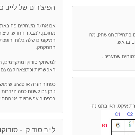
הפיצ'רים של לייב סו
אם את/ה משחקים פה באתר,
מתוכנן. למבקר החדש, פיצ'
ים בתחילת המשחק, מה
המיקומים שלה בלוח והופכת 
ים בראש.
החמקמק.
בטוחים שתעריכו.
למשחקי סודוקו מתקדמים, 
האפשריות וכתוצאה לצמצם 
כפתור חזרה או undo שימושי ביותר. חפש/י טעויות בכפתור בדיקה
ניתן גם לשנות כמה הגדרות
בכפתור אפשרויות. אז התחיל
לייב סודוקו - סודוקו