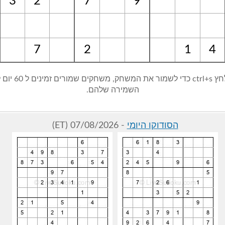
3
2
7
9
7
2
1
4
טיפ: לחץ ctrl+s כדי לשמור את ה
השמירה שלהם.
הסודוקו היומי
- 07/08/2026 (ET)