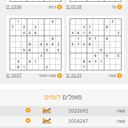
קל
07:28
⏰
בינוני
13:06
⏰
קשה
21:23
⏰
קשה מאוד
18:07
⏰
פאזלים
דומים
1022692
קשה
1054247
קשה