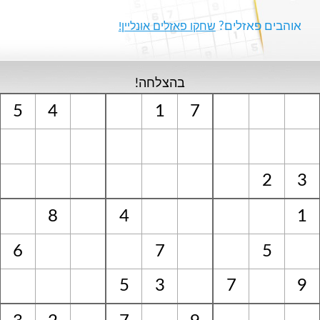
אוהבים פאזלים?
שחקו פאזלים אונליין!
בהצלחה!
5
4
1
7
2
3
8
4
1
6
7
5
5
3
7
9