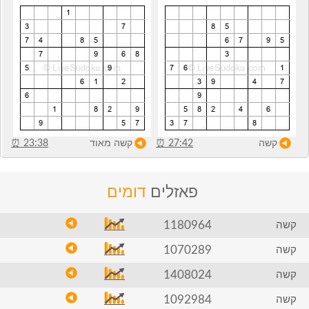
קשה
27:42
⏰
קשה מאוד
23:38
⏰
פאזלים
דומים
1180964
קשה
1070289
קשה
1408024
קשה
1092984
קשה