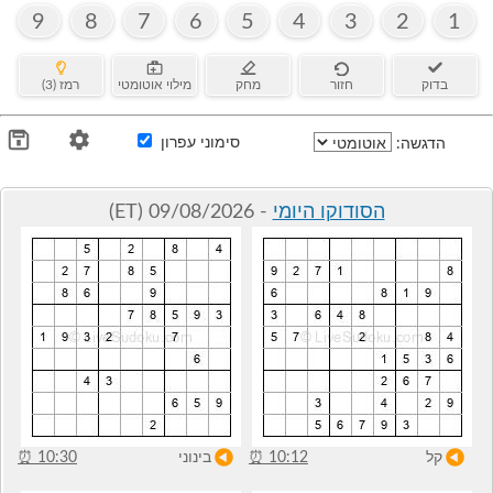
9
8
7
6
5
4
3
2
1
בדוק
חזור
מחק
מילוי אוטומטי
רמז (3)
סימוני עפרון
הדגשה:
הסודוקו היומי
- 09/08/2026 (ET)
קל
10:12
⏰
בינוני
10:30
⏰