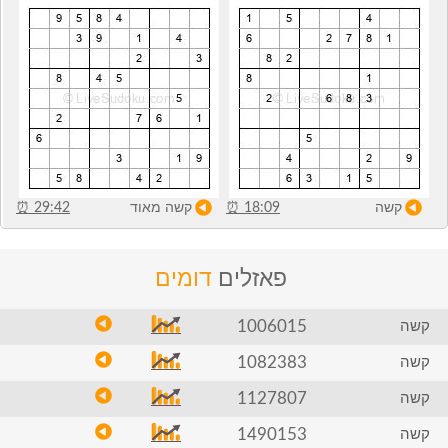
קשה
18:09
⏰
קשה מאוד
29:42
⏰
פאזלים
דומים
1006015
קשה
1082383
קשה
1127807
קשה
1490153
קשה