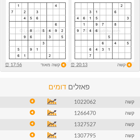
קשה
20:13
⏰
קשה מאוד
17:56
⏰
פאזלים
דומים
1022062
קשה
1266470
קשה
1327527
קשה
1307795
קשה