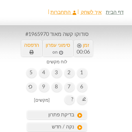
דף הבית
איך לשחק
התחברות
סודוקו קשה מאוד
#1965970
זמן
סימוני עפרון
הדפסה
00:06
on
לוח מקשים
5
4
3
2
1
9
8
7
6
?
[מקשים]
בדיקת פתרון
נקה / חדש