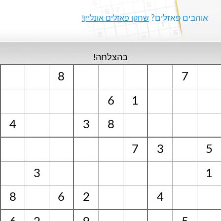
אוהבים פאזלים?
שחקו פאזלים אונליין!
בהצלחה!
8
7
6
1
4
3
8
7
3
5
3
1
8
6
2
4