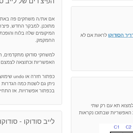
הפיצ'רים של לייב סו
אם את/ה משחקים פה באתר,
מתוכנן. למבקר החדש, פיצ'
המיקומים שלה בלוח והופכת 
יך הסודוקו
לראות אם לא
החמקמק.
למשחקי סודוקו מתקדמים, 
האפשריות וכתוצאה לצמצם 
כפתור חזרה או undo שימושי ביותר. חפש/י טעויות בכפתור בדיקה
ניתן גם לשנות כמה הגדרות
בכפתור אפשרויות. אז התחיל
מצוא תא עם רק שתי
 ציר או pivot. שתי הספרות האפשריות שבתוכו נקראות
לייב סודוקו - סודוקו