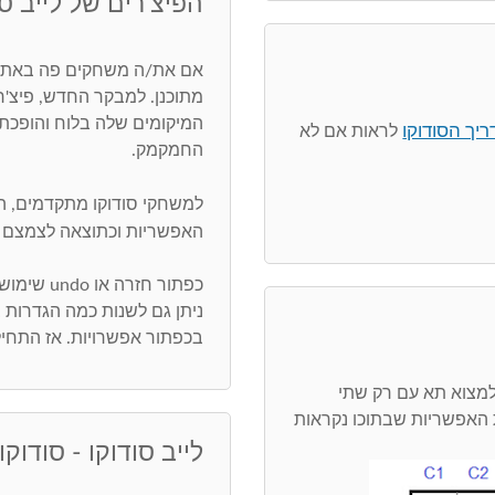
הפיצ'רים של לייב סו
אם את/ה משחקים פה באתר,
מתוכנן. למבקר החדש, פיצ'
המיקומים שלה בלוח והופכת 
יך הסודוקו
לראות אם לא
החמקמק.
למשחקי סודוקו מתקדמים, 
האפשריות וכתוצאה לצמצם 
כפתור חזרה או undo שימושי ביותר. חפש/י טעויות בכפתור בדיקה
ניתן גם לשנות כמה הגדרות
בכפתור אפשרויות. אז התחיל
מצוא תא עם רק שתי
 ציר או pivot. שתי הספרות האפשריות שבתוכו נקראות
לייב סודוקו - סודוקו