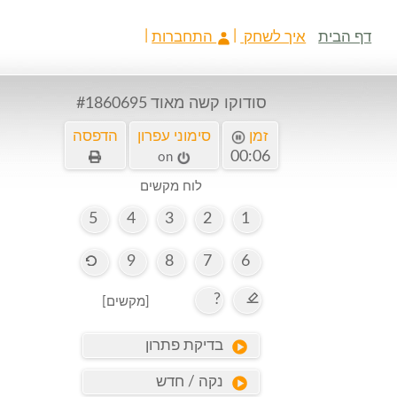
דף הבית
איך לשחק
התחברות
סודוקו קשה מאוד
#1860695
זמן
סימוני עפרון
הדפסה
00:06
on
לוח מקשים
5
4
3
2
1
9
8
7
6
?
[מקשים]
בדיקת פתרון
נקה / חדש