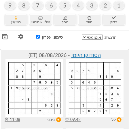
9
8
7
6
5
4
3
2
1
בדוק
חזור
מחק
מילוי אוטומטי
רמז (3)
סימוני עפרון
הדגשה:
הסודוקו היומי
- 08/08/2026 (ET)
קל
09:42
⏰
בינוני
11:08
⏰