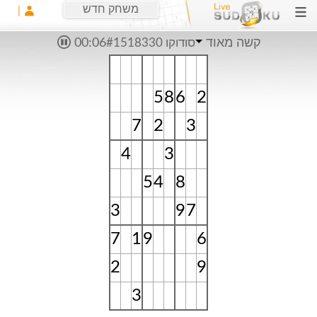
משחק חדש
קשה מאוד
סודוקו #1518330
00:06
5
8
6
2
7
2
3
4
3
5
4
8
3
9
7
7
1
9
6
2
9
3