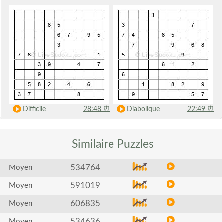
Difficile
28:48
⏰
Diabolique
22:49
⏰
Similaire
Puzzles
534764
Moyen
591019
Moyen
606835
Moyen
534636
Moyen