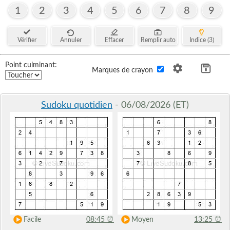
1
2
3
4
5
6
7
8
9
Vérifier
Annuler
Effacer
Remplir auto
Indice (3)
Point culminant:
Marques de crayon
Sudoku quotidien
- 06/08/2026 (ET)
Facile
08:45
⏰
Moyen
13:25
⏰