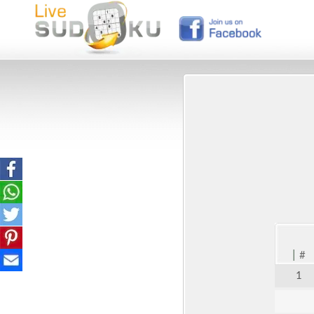
|
#
1