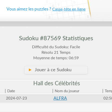
Vous aimez les puzzles ?
Casse-tête en ligne
Sudoku #87569 Statistiques
Difficulté du Sudoku: Facile
Résolu 21 Temps
Moyenne de temps: 06:59
►
Jouer à ce Sudoku
Hall des
Célébrités
|
|
|
Date
Nom du joueur
Tem
ALFRA
2024-07-23
02:5