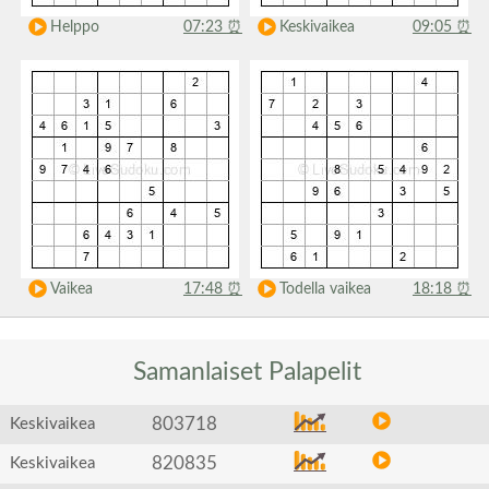
Helppo
07:23
⏰
Keskivaikea
09:05
⏰
Vaikea
17:48
⏰
Todella vaikea
18:18
⏰
Samanlaiset
Palapelit
803718
Keskivaikea
820835
Keskivaikea