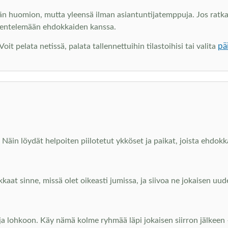
än huomion, mutta yleensä ilman asiantuntijatemppuja. Jos ratkai
kentelemään ehdokkaiden kanssa.
pä
t pelata netissä, palata tallennettuihin tilastoihisi tai valita
Näin löydät helpoiten piilotetut ykköset ja paikat, joista ehdokka
kkaat sinne, missä olet oikeasti jumissa, ja siivoa ne jokaisen u
 ja lohkoon. Käy nämä kolme ryhmää läpi jokaisen siirron jälkeen