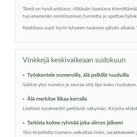
Tämä on hyvä arkitaso: riittävän haastava kiinnittämä
tuo enemmän onnistumisen tunnetta ja opettaa työs
Keskitaso sopii hyvin lyhyeen taukoon päivän aikana. Voi
Vinkkejä keskivaikeaan sudokuun
Työskentele numeroilla, älä pelkillä ruuduilla
Valitse yksi numero ja seuraa sitä läpi koko ruudukon. 
Älä merkitse liikaa kerralla
Liialliset kynämerkit peittävät näkymän. Kirjoita ehdo
Tarkista kolme ryhmää joka siirron jälkeen
Yksi kirjoitettu numero vaikuttaa riviin, sarakkeeseen