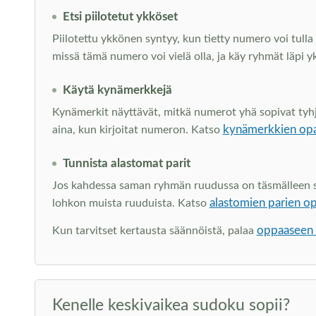
Etsi piilotetut ykköset
Piilotettu ykkönen syntyy, kun tietty numero voi tulla 
missä tämä numero voi vielä olla, ja käy ryhmät läpi y
Käytä kynämerkkejä
Kynämerkit näyttävät, mitkä numerot yhä sopivat tyhjiin
kynämerkkien op
aina, kun kirjoitat numeron. Katso
Tunnista alastomat parit
Jos kahdessa saman ryhmän ruudussa on täsmälleen sam
alastomien parien o
lohkon muista ruuduista. Katso
oppaaseen s
Kun tarvitset kertausta säännöistä, palaa
Kenelle keskivaikea sudoku sopii?