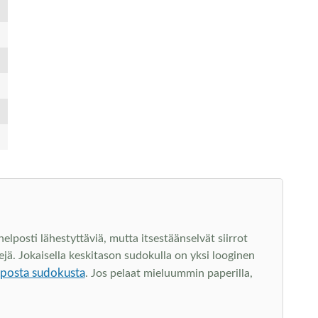
lposti lähestyttäviä, mutta itsestäänselvät siirrot
jä. Jokaisella keskitason sudokulla on yksi looginen
lposta sudokusta
. Jos pelaat mieluummin paperilla,