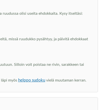
 ruudussa olisi useita ehdokkaita. Kysy itseltäsi:
sieltä, missä ruudukko pysähtyy, ja päivitä ehdokkaat
un. Silloin voit poistaa ne rivin, sarakkeen tai
helppo sudoku
y läpi myös
vielä muutaman kerran.