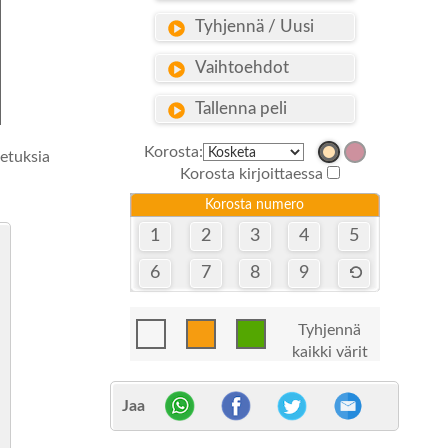
Tyhjennä / Uusi
Vaihtoehdot
Tallenna peli
Korosta:
setuksia
Korosta kirjoittaessa
Korosta numero
1
2
3
4
5
6
7
8
9
Tyhjennä
kaikki värit
Jaa