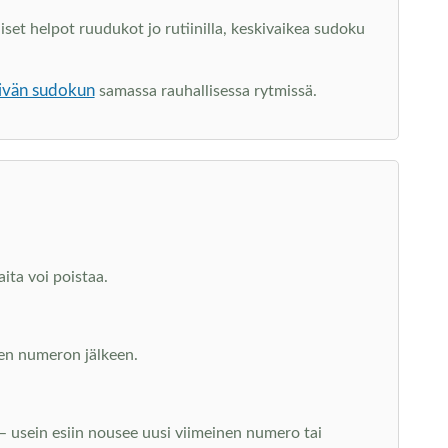
set helpot ruudukot jo rutiinilla, keskivaikea sudoku
ivän sudokun
samassa rauhallisessa rytmissä.
ita voi poistaa.
uden numeron jälkeen.
 – usein esiin nousee uusi viimeinen numero tai