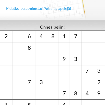
Pidätkö palapeleistä?
!
Pelaa palapelejä
Onnea peliin!
2
6
4
8
1
7
8
9
3
7
3
7
3
2
7
8
4
9