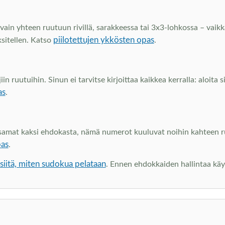
vain yhteen ruutuun rivillä, sarakkeessa tai 3x3-lohkossa – vaikka
piilotettujen ykkösten opas
ksitellen. Katso
.
 ruutuihin. Sinun ei tarvitse kirjoittaa kaikkea kerralla: aloita 
as
.
at kaksi ehdokasta, nämä numerot kuuluvat noihin kahteen ruutu
pas
.
iitä, miten sudokua pelataan
. Ennen ehdokkaiden hallintaa kä