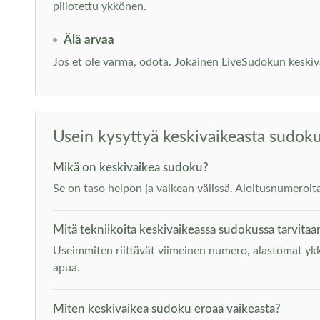
piilotettu ykkönen.
Älä arvaa
Jos et ole varma, odota. Jokainen LiveSudokun keskiva
Usein kysyttyä keskivaikeasta sudok
Mikä on keskivaikea sudoku?
Se on taso helpon ja vaikean välissä. Aloitusnumeroit
Mitä tekniikoita keskivaikeassa sudokussa tarvitaa
Useimmiten riittävät viimeinen numero, alastomat ykk
apua.
Miten keskivaikea sudoku eroaa vaikeasta?