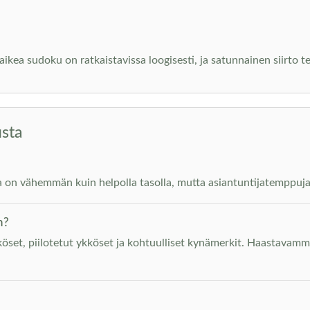
ikea sudoku on ratkaistavissa loogisesti, ja satunnainen siirto 
usta
a on vähemmän kuin helpolla tasolla, mutta asiantuntijatemppuja e
n?
öset, piilotetut ykköset ja kohtuulliset kynämerkit. Haastavamm