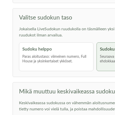
Valitse sudokun taso
Jokaisella LiveSudokun ruudukolla on täsmälleen yksi rat
ruudukot ilman arvailua.
Sudoku helppo
Sudoku 
Paras aloitustaso: viimeinen numero, Full
Seuraava a
House ja yksinkertaiset ykköset.
ehdokkaat
Mikä muuttuu keskivaikeassa sudoku
Keskivaikeassa sudokussa on vähemmän aloitusnumeroita
tietty numero voi vielä tulla, ja poistaa mahdollisuude