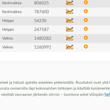
806025
Keskivaikea
787400
Keskivaikea
54230
Helppo
247587
Helppo
1480282
Vaikea
1260991
Vaikea
steet ja haluat ajatella askeleen pidemmälle. Ruudukot ovat yhä he
eurata numeroita läpi kokonaisten lohkojen ja käyttää kynämerkke
he
hje näyttää seuraavan järkevän siirron – luonteva askel ylöspäin