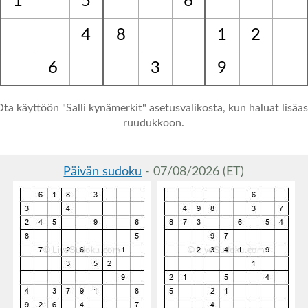
1
5
6
4
8
1
2
6
3
9
Ota käyttöön "Salli kynämerkit" asetusvalikosta, kun haluat lisäa
ruudukkoon.
Päivän sudoku
- 07/08/2026 (ET)