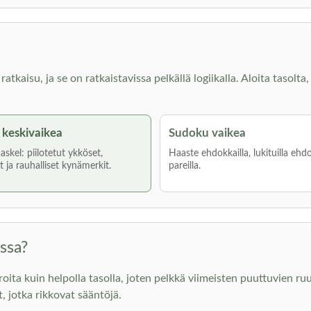
kaisu, ja se on ratkaistavissa pelkällä logiikalla. Aloita tasolta, 
keskivaikea
Sudoku vaikea
skel: piilotetut ykköset,
Haaste ehdokkailla, lukituilla ehdo
 ja rauhalliset kynämerkit.
pareilla.
ssa?
 kuin helpolla tasolla, joten pelkkä viimeisten puuttuvien ruutu
t, jotka rikkovat sääntöjä.