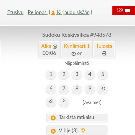
129
Etusivu
Peliopas
Kirjaudu sisään
Sudoku Keskivaikea
#948578
Aika
Kynämerkit
Tulosta
00:07
on
Näppäimistö
1
2
3
4
5
6
7
8
9
?
[Avaimet]
Tarkista ratkaisu
Vihje (3)