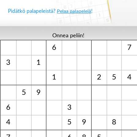
Pidätkö palapeleistä?
!
Pelaa palapelejä
Onnea peliin!
6
7
3
1
1
2
5
4
5
9
6
3
4
5
9
8