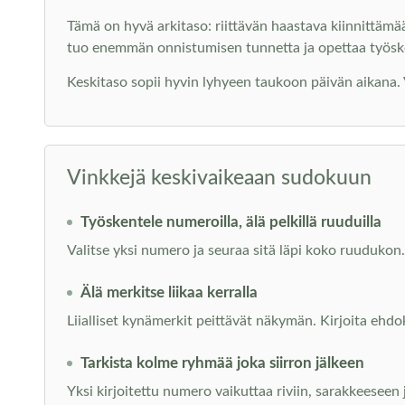
Tämä on hyvä arkitaso: riittävän haastava kiinnittämä
tuo enemmän onnistumisen tunnetta ja opettaa työs
Keskitaso sopii hyvin lyhyeen taukoon päivän aikana. Voi
Vinkkejä keskivaikeaan sudokuun
Työskentele numeroilla, älä pelkillä ruuduilla
Valitse yksi numero ja seuraa sitä läpi koko ruudukon. 
Älä merkitse liikaa kerralla
Liialliset kynämerkit peittävät näkymän. Kirjoita ehdo
Tarkista kolme ryhmää joka siirron jälkeen
Yksi kirjoitettu numero vaikuttaa riviin, sarakkeeseen