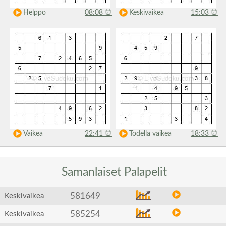
Helppo
08:08
⏰
Keskivaikea
15:03
⏰
Vaikea
22:41
⏰
Todella vaikea
18:33
⏰
Samanlaiset
Palapelit
581649
Keskivaikea
585254
Keskivaikea