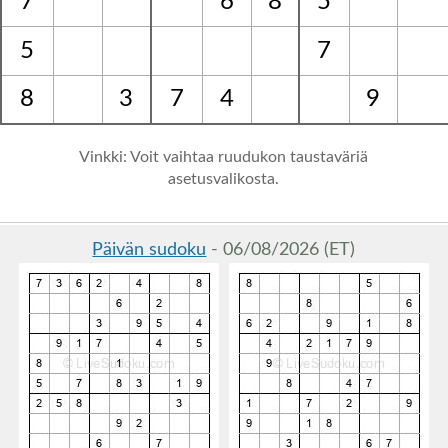
7
6
8
5
5
7
8
3
7
4
9
Vinkki: Voit vaihtaa ruudukon taustaväriä
asetusvalikosta.
Päivän sudoku
- 06/08/2026 (ET)