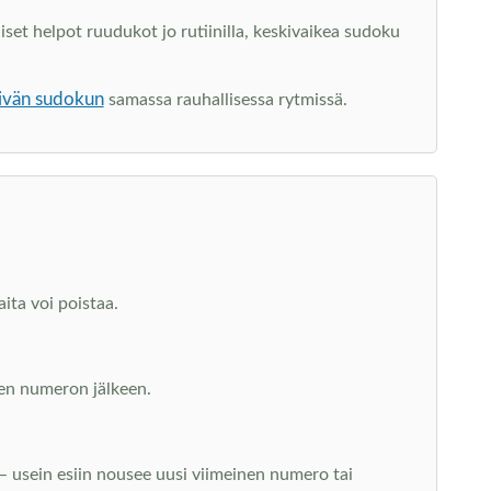
set helpot ruudukot jo rutiinilla, keskivaikea sudoku
ivän sudokun
samassa rauhallisessa rytmissä.
ita voi poistaa.
uden numeron jälkeen.
 – usein esiin nousee uusi viimeinen numero tai