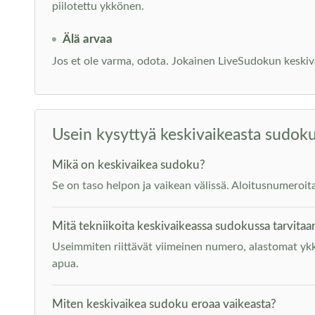
piilotettu ykkönen.
Älä arvaa
Jos et ole varma, odota. Jokainen LiveSudokun keskiva
Usein kysyttyä keskivaikeasta sudok
Mikä on keskivaikea sudoku?
Se on taso helpon ja vaikean välissä. Aloitusnumeroit
Mitä tekniikoita keskivaikeassa sudokussa tarvitaa
Useimmiten riittävät viimeinen numero, alastomat ykk
apua.
Miten keskivaikea sudoku eroaa vaikeasta?