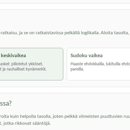
kaisu, ja se on ratkaistavissa pelkällä logiikalla. Aloita tasolta, 
keskivaikea
Sudoku vaikea
skel: piilotetut ykköset,
Haaste ehdokkailla, lukituilla ehdo
 ja rauhalliset kynämerkit.
pareilla.
ssa?
 kuin helpolla tasolla, joten pelkkä viimeisten puuttuvien ruutu
t, jotka rikkovat sääntöjä.