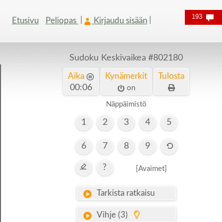
193
Etusivu
Peliopas
Kirjaudu sisään
Sudoku Keskivaikea
#802180
Aika
Kynämerkit
Tulosta
00:06
on
Näppäimistö
1
2
3
4
5
6
7
8
9
?
[Avaimet]
Tarkista ratkaisu
Vihje (3)