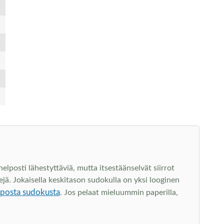
lposti lähestyttäviä, mutta itsestäänselvät siirrot
jä. Jokaisella keskitason sudokulla on yksi looginen
lposta sudokusta
. Jos pelaat mieluummin paperilla,