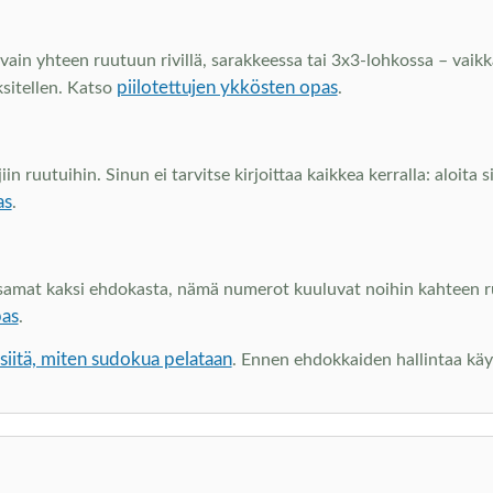
vain yhteen ruutuun rivillä, sarakkeessa tai 3x3-lohkossa – vaikka
piilotettujen ykkösten opas
ksitellen. Katso
.
 ruutuihin. Sinun ei tarvitse kirjoittaa kaikkea kerralla: aloita 
as
.
at kaksi ehdokasta, nämä numerot kuuluvat noihin kahteen ruutu
pas
.
iitä, miten sudokua pelataan
. Ennen ehdokkaiden hallintaa kä