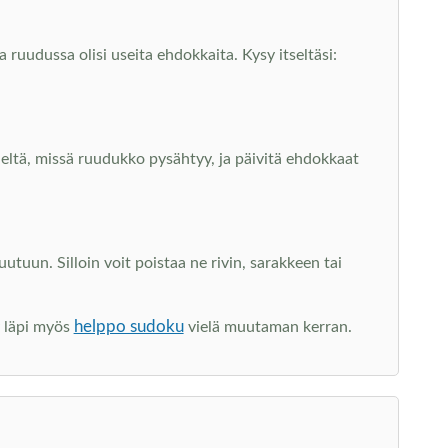
 ruudussa olisi useita ehdokkaita. Kysy itseltäsi:
sieltä, missä ruudukko pysähtyy, ja päivitä ehdokkaat
un. Silloin voit poistaa ne rivin, sarakkeen tai
helppo sudoku
y läpi myös
vielä muutaman kerran.