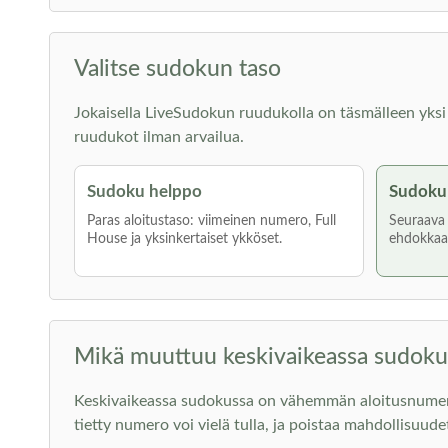
Valitse sudokun taso
Jokaisella LiveSudokun ruudukolla on täsmälleen yksi rat
ruudukot ilman arvailua.
Sudoku helppo
Sudoku 
Paras aloitustaso: viimeinen numero, Full
Seuraava a
House ja yksinkertaiset ykköset.
ehdokkaat
Mikä muuttuu keskivaikeassa sudoku
Keskivaikeassa sudokussa on vähemmän aloitusnumeroita
tietty numero voi vielä tulla, ja poistaa mahdollisuude