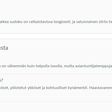
ikea sudoku on ratkaistavissa loogisesti, ja satunnainen siirto 
usta
a on vähemmän kuin helpolla tasolla, mutta asiantuntijatemppuja e
n?
öset, piilotetut ykköset ja kohtuulliset kynämerkit. Haastavamm