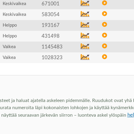
671001
Keskivaikea
583054
Keskivaikea
193167
Helppo
431498
Helppo
1145483
Vaikea
1028323
Vaikea
steet ja haluat ajatella askeleen pidemmälle. Ruudukot ovat yhä he
eurata numeroita läpi kokonaisten lohkojen ja käyttää kynämerkke
he
hje näyttää seuraavan järkevän siirron – luonteva askel ylöspäin