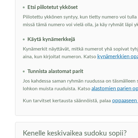
Etsi piilotetut ykköset
Piilotettu ykkönen syntyy, kun tietty numero voi tulla 
missä tämä numero voi vielä olla, ja käy ryhmät läpi y
Käytä kynämerkkejä
Kynämerkit näyttävät, mitkä numerot yhä sopivat tyhjiin
kynämerkkien op
aina, kun kirjoitat numeron. Katso
Tunnista alastomat parit
Jos kahdessa saman ryhmän ruudussa on täsmälleen sam
alastomien parien o
lohkon muista ruuduista. Katso
oppaaseen s
Kun tarvitset kertausta säännöistä, palaa
Kenelle keskivaikea sudoku sopii?