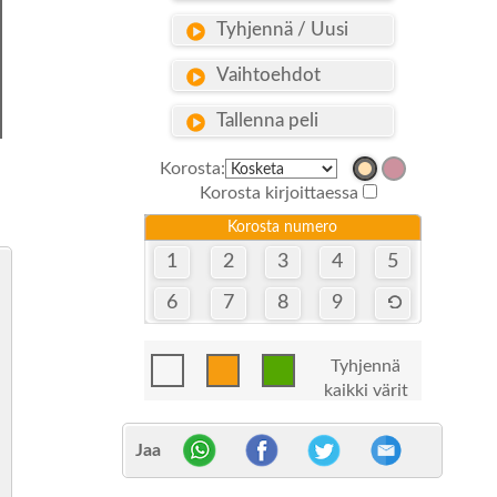
Tyhjennä / Uusi
Vaihtoehdot
Tallenna peli
Korosta:
Korosta kirjoittaessa
Korosta numero
1
2
3
4
5
6
7
8
9
Tyhjennä
kaikki värit
Jaa