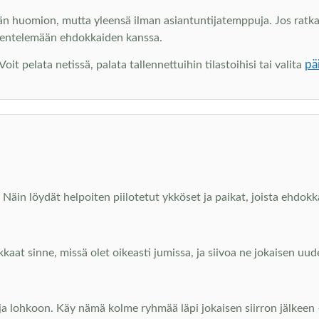
än huomion, mutta yleensä ilman asiantuntijatemppuja. Jos ratkai
kentelemään ehdokkaiden kanssa.
pä
t pelata netissä, palata tallennettuihin tilastoihisi tai valita
Näin löydät helpoiten piilotetut ykköset ja paikat, joista ehdokka
kkaat sinne, missä olet oikeasti jumissa, ja siivoa ne jokaisen u
 ja lohkoon. Käy nämä kolme ryhmää läpi jokaisen siirron jälkeen