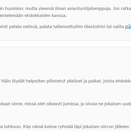
än huomion, mutta yleensä ilman asiantuntijatemppuja. Jos ratkai
kentelemään ehdokkaiden kanssa.
pä
t pelata netissä, palata tallennettuihin tilastoihisi tai valita
Näin löydät helpoiten piilotetut ykköset ja paikat, joista ehdokka
kkaat sinne, missä olet oikeasti jumissa, ja siivoa ne jokaisen u
 ja lohkoon. Käy nämä kolme ryhmää läpi jokaisen siirron jälkeen