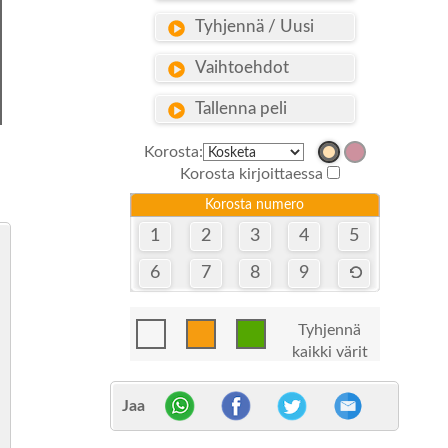
Tyhjennä / Uusi
Vaihtoehdot
Tallenna peli
Korosta:
Korosta kirjoittaessa
Korosta numero
1
2
3
4
5
6
7
8
9
Tyhjennä
kaikki värit
Jaa