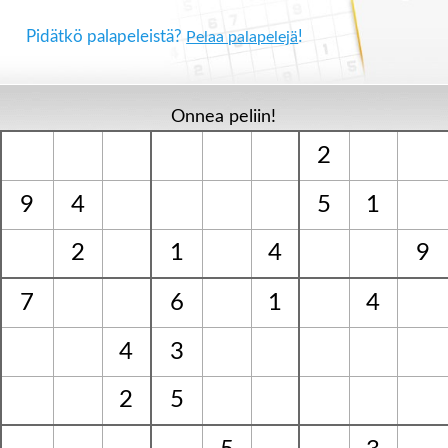
Pidätkö palapeleistä?
!
Pelaa palapelejä
Onnea peliin!
2
9
4
5
1
2
1
4
9
7
6
1
4
4
3
2
5