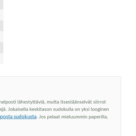
lposti lähestyttäviä, mutta itsestäänselvät siirrot
jä. Jokaisella keskitason sudokulla on yksi looginen
lposta sudokusta
. Jos pelaat mieluummin paperilla,