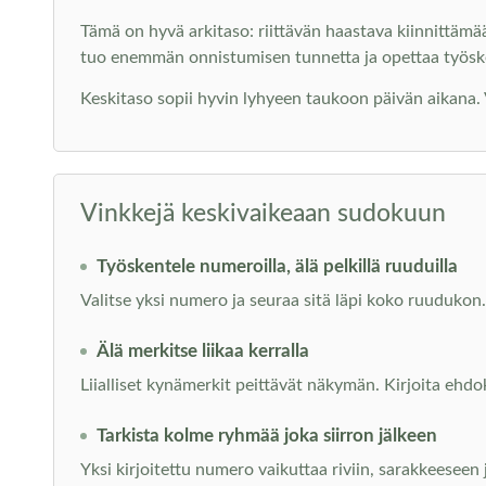
Tämä on hyvä arkitaso: riittävän haastava kiinnittämä
tuo enemmän onnistumisen tunnetta ja opettaa työs
Keskitaso sopii hyvin lyhyeen taukoon päivän aikana. Voi
Vinkkejä keskivaikeaan sudokuun
Työskentele numeroilla, älä pelkillä ruuduilla
Valitse yksi numero ja seuraa sitä läpi koko ruudukon. 
Älä merkitse liikaa kerralla
Liialliset kynämerkit peittävät näkymän. Kirjoita ehdo
Tarkista kolme ryhmää joka siirron jälkeen
Yksi kirjoitettu numero vaikuttaa riviin, sarakkeeseen