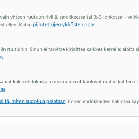
vain yhteen ruutuun rivillä, sarakkeessa tai 3x3-lohkossa – vaikka
piilotettujen ykkösten opas
ksitellen. Katso
.
 ruutuihin. Sinun ei tarvitse kirjoittaa kaikkea kerralla: aloita 
as
.
at kaksi ehdokasta, nämä numerot kuuluvat noihin kahteen ruutu
pas
.
iitä, miten sudokua pelataan
. Ennen ehdokkaiden hallintaa kä