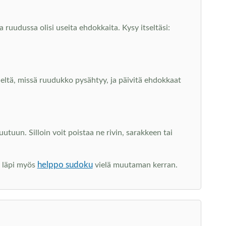
 ruudussa olisi useita ehdokkaita. Kysy itseltäsi:
sieltä, missä ruudukko pysähtyy, ja päivitä ehdokkaat
un. Silloin voit poistaa ne rivin, sarakkeen tai
helppo sudoku
y läpi myös
vielä muutaman kerran.