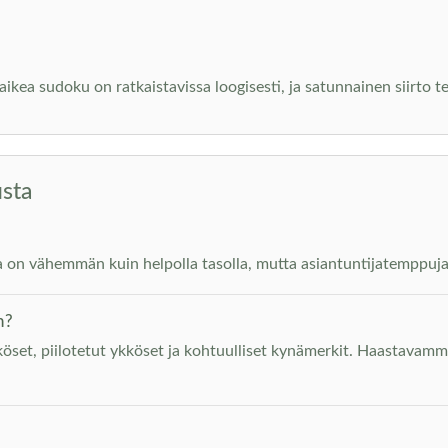
ikea sudoku on ratkaistavissa loogisesti, ja satunnainen siirto 
usta
a on vähemmän kuin helpolla tasolla, mutta asiantuntijatemppuja e
n?
öset, piilotetut ykköset ja kohtuulliset kynämerkit. Haastavamm