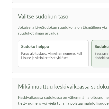
Valitse sudokun taso
Jokaisella LiveSudokun ruudukolla on täsmälleen yksi rat
ruudukot ilman arvailua.
Sudoku helppo
Sudoku 
Paras aloitustaso: viimeinen numero, Full
Seuraava a
House ja yksinkertaiset ykköset.
ehdokkaat
Mikä muuttuu keskivaikeassa sudoku
Keskivaikeassa sudokussa on vähemmän aloitusnumeroita
tietty numero voi vielä tulla, ja poistaa mahdollisuude