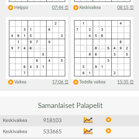
Helppo
07:44
⏰
Keskivaikea
08:15
⏰
Vaikea
17:06
⏰
Todella vaikea
15:35
⏰
Samanlaiset
Palapelit
918103
Keskivaikea
533665
Keskivaikea