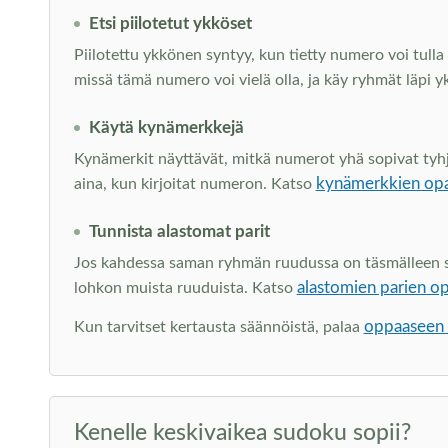
Etsi piilotetut ykköset
Piilotettu ykkönen syntyy, kun tietty numero voi tulla 
missä tämä numero voi vielä olla, ja käy ryhmät läpi y
Käytä kynämerkkejä
Kynämerkit näyttävät, mitkä numerot yhä sopivat tyhjiin
kynämerkkien op
aina, kun kirjoitat numeron. Katso
Tunnista alastomat parit
Jos kahdessa saman ryhmän ruudussa on täsmälleen sam
alastomien parien o
lohkon muista ruuduista. Katso
oppaaseen s
Kun tarvitset kertausta säännöistä, palaa
Kenelle keskivaikea sudoku sopii?