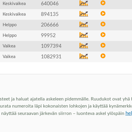
640046
Keskivaikea
894135
Keskivaikea
206666
Helppo
99952
Helppo
1097394
Vaikea
1082931
Vaikea
steet ja haluat ajatella askeleen pidemmälle. Ruudukot ovat yhä he
eurata numeroita läpi kokonaisten lohkojen ja käyttää kynämerkke
he
hje näyttää seuraavan järkevän siirron – luonteva askel ylöspäin