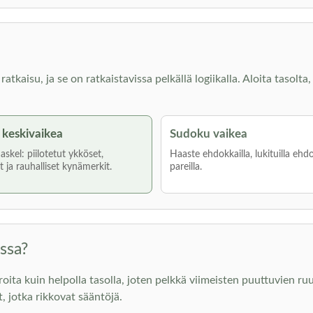
kaisu, ja se on ratkaistavissa pelkällä logiikalla. Aloita tasolta, 
keskivaikea
Sudoku vaikea
skel: piilotetut ykköset,
Haaste ehdokkailla, lukituilla ehdo
 ja rauhalliset kynämerkit.
pareilla.
ssa?
 kuin helpolla tasolla, joten pelkkä viimeisten puuttuvien ruutu
t, jotka rikkovat sääntöjä.