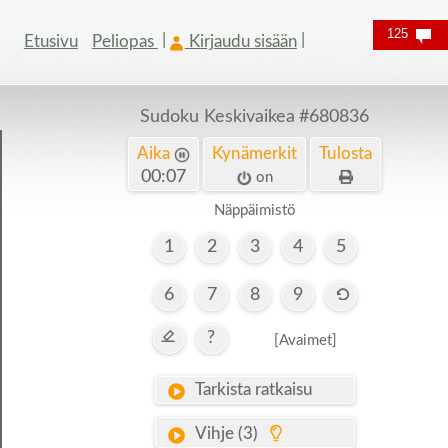
125
Etusivu
Peliopas
Kirjaudu sisään
Sudoku Keskivaikea
#680836
Aika
Kynämerkit
Tulosta
00:08
on
Näppäimistö
1
2
3
4
5
6
7
8
9
?
[Avaimet]
Tarkista ratkaisu
Vihje (3)