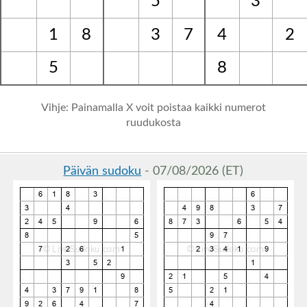
5
3
1
8
3
7
4
2
5
8
Vihje: Painamalla X voit poistaa kaikki numerot
ruudukosta
Päivän sudoku
- 07/08/2026 (ET)