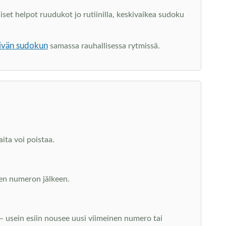
set helpot ruudukot jo rutiinilla, keskivaikea sudoku
ivän sudokun
samassa rauhallisessa rytmissä.
ita voi poistaa.
uden numeron jälkeen.
 – usein esiin nousee uusi viimeinen numero tai