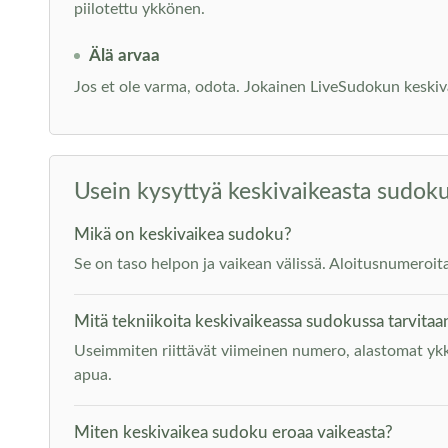
piilotettu ykkönen.
Älä arvaa
Jos et ole varma, odota. Jokainen LiveSudokun keskiva
Usein kysyttyä keskivaikeasta sudok
Mikä on keskivaikea sudoku?
Se on taso helpon ja vaikean välissä. Aloitusnumeroit
Mitä tekniikoita keskivaikeassa sudokussa tarvitaa
Useimmiten riittävät viimeinen numero, alastomat ykk
apua.
Miten keskivaikea sudoku eroaa vaikeasta?