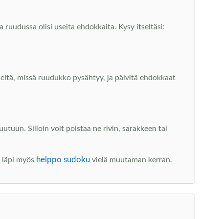
 ruudussa olisi useita ehdokkaita. Kysy itseltäsi:
sieltä, missä ruudukko pysähtyy, ja päivitä ehdokkaat
un. Silloin voit poistaa ne rivin, sarakkeen tai
helppo sudoku
y läpi myös
vielä muutaman kerran.