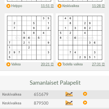
Helppo
11:51
⏰
Keskivaikea
11:28
⏰
Vaikea
20:21
⏰
Todella vaikea
27:31
⏰
Samanlaiset
Palapelit
651679
Keskivaikea
879500
Keskivaikea