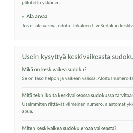
piilotettu ykkönen.
Älä arvaa
Jos et ole varma, odota. Jokainen LiveSudokun keskiva
Usein kysyttyä keskivaikeasta sudok
Mikä on keskivaikea sudoku?
Se on taso helpon ja vaikean välissä. Aloitusnumeroit
Mitä tekniikoita keskivaikeassa sudokussa tarvitaa
Useimmiten riittävät viimeinen numero, alastomat ykk
apua.
Miten keskivaikea sudoku eroaa vaikeasta?