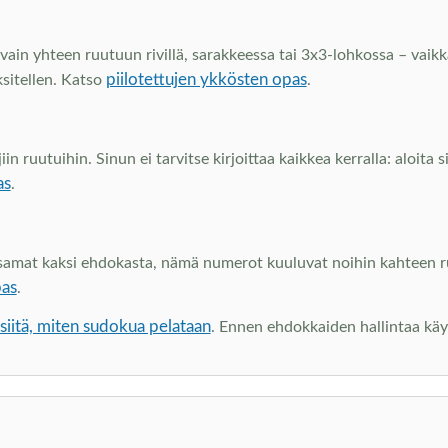
vain yhteen ruutuun rivillä, sarakkeessa tai 3x3-lohkossa – vaikka
piilotettujen ykkösten opas
ksitellen. Katso
.
 ruutuihin. Sinun ei tarvitse kirjoittaa kaikkea kerralla: aloita 
as
.
at kaksi ehdokasta, nämä numerot kuuluvat noihin kahteen ruutu
pas
.
iitä, miten sudokua pelataan
. Ennen ehdokkaiden hallintaa kä