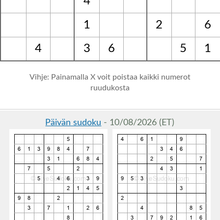
4
1
2
6
4
3
6
5
1
Vihje: Painamalla X voit poistaa kaikki numerot
ruudukosta
Päivän sudoku
- 10/08/2026 (ET)