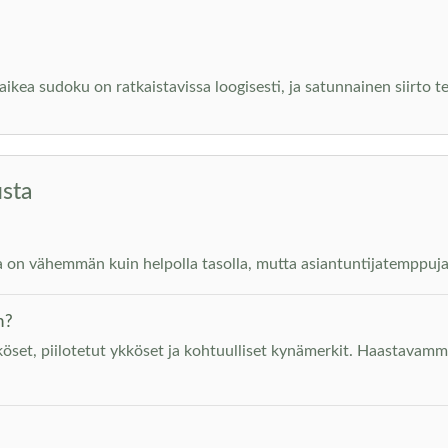
ikea sudoku on ratkaistavissa loogisesti, ja satunnainen siirto 
usta
a on vähemmän kuin helpolla tasolla, mutta asiantuntijatemppuja e
n?
öset, piilotetut ykköset ja kohtuulliset kynämerkit. Haastavamm