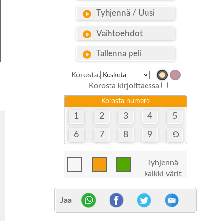
Tyhjennä / Uusi
Vaihtoehdot
Tallenna peli
Korosta:
Korosta kirjoittaessa
Korosta numero
1
2
3
4
5
6
7
8
9
Tyhjennä
kaikki värit
Jaa