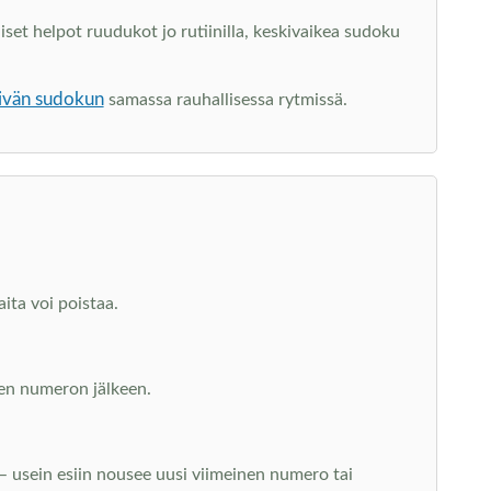
set helpot ruudukot jo rutiinilla, keskivaikea sudoku
ivän sudokun
samassa rauhallisessa rytmissä.
ita voi poistaa.
uden numeron jälkeen.
 – usein esiin nousee uusi viimeinen numero tai