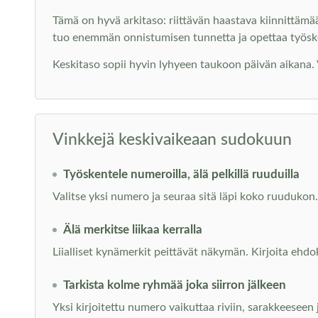
Tämä on hyvä arkitaso: riittävän haastava kiinnittämä
tuo enemmän onnistumisen tunnetta ja opettaa työs
Keskitaso sopii hyvin lyhyeen taukoon päivän aikana. Voi
Vinkkejä keskivaikeaan sudokuun
Työskentele numeroilla, älä pelkillä ruuduilla
Valitse yksi numero ja seuraa sitä läpi koko ruudukon. 
Älä merkitse liikaa kerralla
Liialliset kynämerkit peittävät näkymän. Kirjoita ehdo
Tarkista kolme ryhmää joka siirron jälkeen
Yksi kirjoitettu numero vaikuttaa riviin, sarakkeeseen