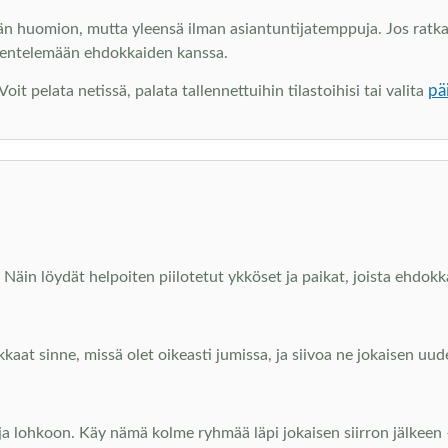
än huomion, mutta yleensä ilman asiantuntijatemppuja. Jos ratkai
kentelemään ehdokkaiden kanssa.
pä
t pelata netissä, palata tallennettuihin tilastoihisi tai valita
Näin löydät helpoiten piilotetut ykköset ja paikat, joista ehdokka
kkaat sinne, missä olet oikeasti jumissa, ja siivoa ne jokaisen u
 ja lohkoon. Käy nämä kolme ryhmää läpi jokaisen siirron jälkeen