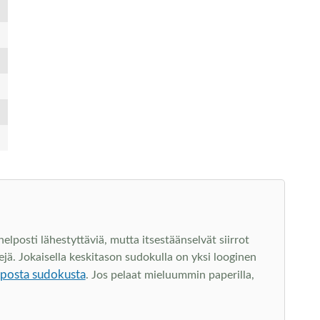
lposti lähestyttäviä, mutta itsestäänselvät siirrot
jä. Jokaisella keskitason sudokulla on yksi looginen
lposta sudokusta
. Jos pelaat mieluummin paperilla,