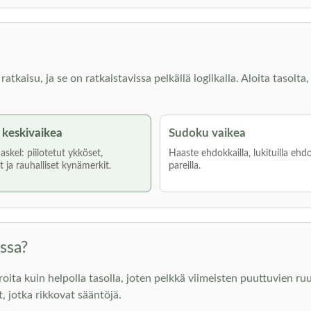
kaisu, ja se on ratkaistavissa pelkällä logiikalla. Aloita tasolta, 
keskivaikea
Sudoku vaikea
skel: piilotetut ykköset,
Haaste ehdokkailla, lukituilla ehdo
 ja rauhalliset kynämerkit.
pareilla.
ssa?
 kuin helpolla tasolla, joten pelkkä viimeisten puuttuvien ruutu
t, jotka rikkovat sääntöjä.