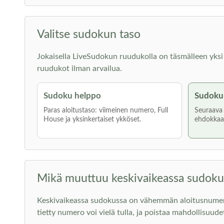
Valitse sudokun taso
Jokaisella LiveSudokun ruudukolla on täsmälleen yksi rat
ruudukot ilman arvailua.
Sudoku helppo
Sudoku 
Paras aloitustaso: viimeinen numero, Full
Seuraava a
House ja yksinkertaiset ykköset.
ehdokkaat
Mikä muuttuu keskivaikeassa sudoku
Keskivaikeassa sudokussa on vähemmän aloitusnumeroita
tietty numero voi vielä tulla, ja poistaa mahdollisuude