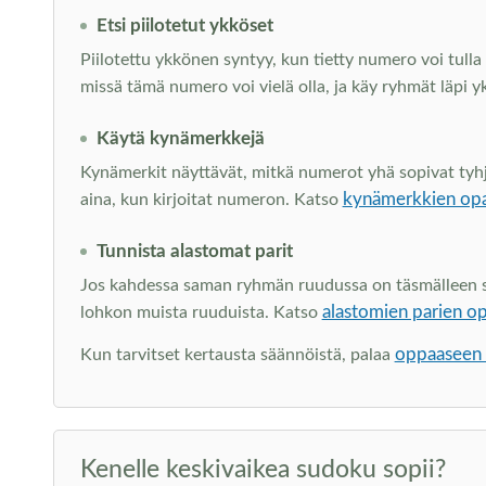
Etsi piilotetut ykköset
Piilotettu ykkönen syntyy, kun tietty numero voi tulla 
missä tämä numero voi vielä olla, ja käy ryhmät läpi y
Käytä kynämerkkejä
Kynämerkit näyttävät, mitkä numerot yhä sopivat tyhjiin
kynämerkkien op
aina, kun kirjoitat numeron. Katso
Tunnista alastomat parit
Jos kahdessa saman ryhmän ruudussa on täsmälleen sam
alastomien parien o
lohkon muista ruuduista. Katso
oppaaseen s
Kun tarvitset kertausta säännöistä, palaa
Kenelle keskivaikea sudoku sopii?