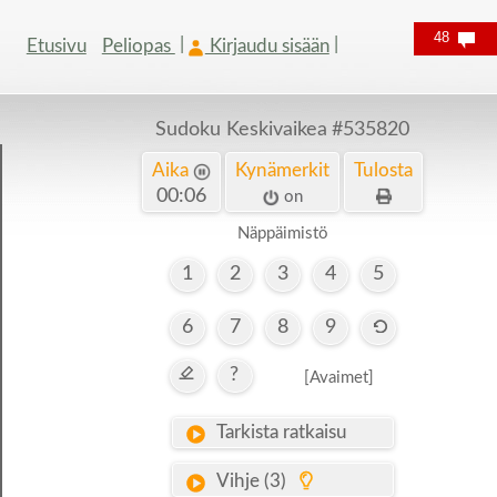
48
Etusivu
Peliopas
Kirjaudu sisään
Sudoku Keskivaikea
#535820
Aika
Kynämerkit
Tulosta
00:07
on
Näppäimistö
1
2
3
4
5
6
7
8
9
?
[Avaimet]
Tarkista ratkaisu
Vihje (3)