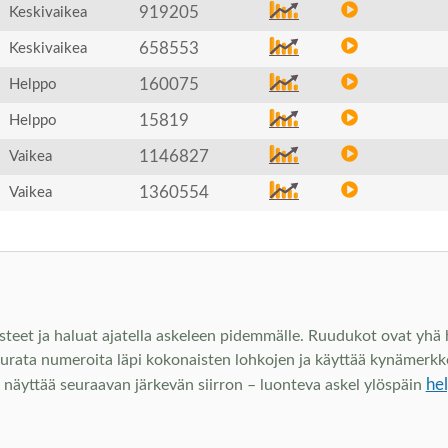
919205
Keskivaikea
658553
Keskivaikea
160075
Helppo
15819
Helppo
1146827
Vaikea
1360554
Vaikea
steet ja haluat ajatella askeleen pidemmälle. Ruudukot ovat yhä he
eurata numeroita läpi kokonaisten lohkojen ja käyttää kynämerkke
he
hje näyttää seuraavan järkevän siirron – luonteva askel ylöspäin