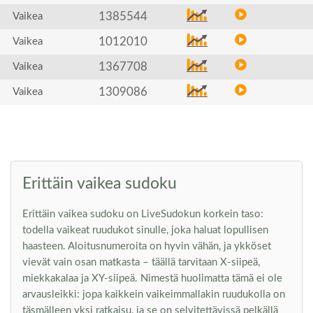
1385544
Vaikea
1012010
Vaikea
1367708
Vaikea
1309086
Vaikea
Erittäin vaikea sudoku
Erittäin vaikea sudoku on LiveSudokun korkein taso:
todella vaikeat ruudukot sinulle, joka haluat lopullisen
haasteen. Aloitusnumeroita on hyvin vähän, ja ykköset
vievät vain osan matkasta – täällä tarvitaan X-siipeä,
miekkakalaa ja XY-siipeä. Nimestä huolimatta tämä ei ole
arvausleikki: jopa kaikkein vaikeimmallakin ruudukolla on
täsmälleen yksi ratkaisu, ja se on selvitettävissä pelkällä