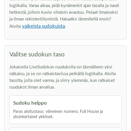
logiikalla. Varaa aikaa, pidä kynämerkit ajan tasalla ja nauti
hetkestä, jolloin kuvio vihdoin avautuu. Pelaat ilmaiseksi
ja ilman rekisteröitymistä. Haluatko lämmitellä ensin?
vaikeista sudokuista
Aloita
.
Valitse sudokun taso
Jokaisella LiveSudokun ruudukolla on täsmälleen yksi
ratkaisu, ja se on ratkaistavissa pelkällä logiikalla. Aloita
tasolta, jolla olet varma, ja siirry ylemmäs, kun ratkaiset
ruudukot ilman arvailua.
Sudoku helppo
Paras aloitustaso: viimeinen numero, Full House ja
yksinkertaiset ykköset.