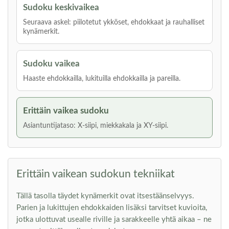
Sudoku keskivaikea
Seuraava askel: piilotetut ykköset, ehdokkaat ja rauhalliset
kynämerkit.
Sudoku vaikea
Haaste ehdokkailla, lukituilla ehdokkailla ja pareilla.
Erittäin vaikea sudoku
Asiantuntijataso: X-siipi, miekkakala ja XY-siipi.
Erittäin vaikean sudokun tekniikat
Tällä tasolla täydet kynämerkit ovat itsestäänselvyys.
Parien ja lukittujen ehdokkaiden lisäksi tarvitset kuvioita,
jotka ulottuvat usealle riville ja sarakkeelle yhtä aikaa – ne