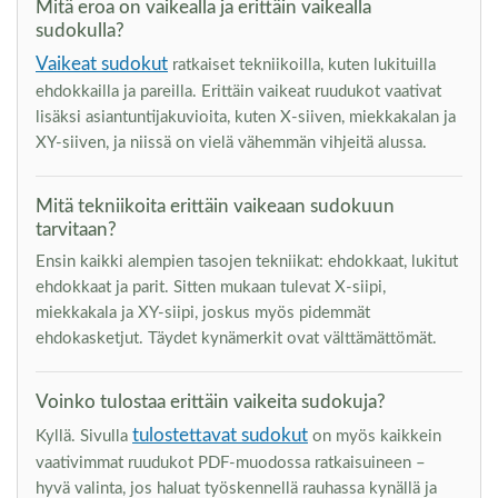
Mitä eroa on vaikealla ja erittäin vaikealla
sudokulla?
Vaikeat sudokut
ratkaiset tekniikoilla, kuten lukituilla
ehdokkailla ja pareilla. Erittäin vaikeat ruudukot vaativat
lisäksi asiantuntijakuvioita, kuten X-siiven, miekkakalan ja
XY-siiven, ja niissä on vielä vähemmän vihjeitä alussa.
Mitä tekniikoita erittäin vaikeaan sudokuun
tarvitaan?
Ensin kaikki alempien tasojen tekniikat: ehdokkaat, lukitut
ehdokkaat ja parit. Sitten mukaan tulevat X-siipi,
miekkakala ja XY-siipi, joskus myös pidemmät
ehdokasketjut. Täydet kynämerkit ovat välttämättömät.
Voinko tulostaa erittäin vaikeita sudokuja?
tulostettavat sudokut
Kyllä. Sivulla
on myös kaikkein
vaativimmat ruudukot PDF-muodossa ratkaisuineen –
hyvä valinta, jos haluat työskennellä rauhassa kynällä ja