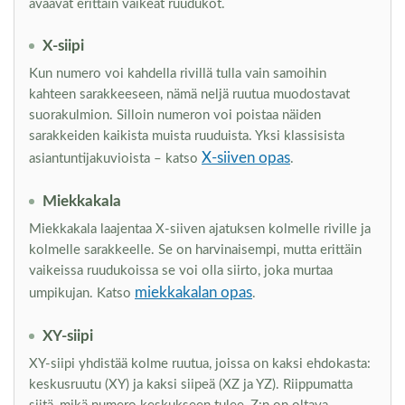
avaavat erittäin vaikeat ruudukot.
X-siipi
Kun numero voi kahdella rivillä tulla vain samoihin
kahteen sarakkeeseen, nämä neljä ruutua muodostavat
suorakulmion. Silloin numeron voi poistaa näiden
sarakkeiden kaikista muista ruuduista. Yksi klassisista
X-siiven opas
asiantuntijakuvioista – katso
.
Miekkakala
Miekkakala laajentaa X-siiven ajatuksen kolmelle riville ja
kolmelle sarakkeelle. Se on harvinaisempi, mutta erittäin
vaikeissa ruudukoissa se voi olla siirto, joka murtaa
miekkakalan opas
umpikujan. Katso
.
XY-siipi
XY-siipi yhdistää kolme ruutua, joissa on kaksi ehdokasta:
keskusruutu (XY) ja kaksi siipeä (XZ ja YZ). Riippumatta