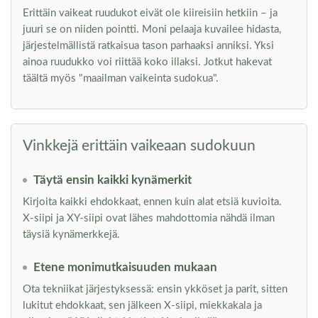
Erittäin vaikeat ruudukot eivät ole kiireisiin hetkiin – ja
juuri se on niiden pointti. Moni pelaaja kuvailee hidasta,
järjestelmällistä ratkaisua tason parhaaksi anniksi. Yksi
ainoa ruudukko voi riittää koko illaksi. Jotkut hakevat
täältä myös "maailman vaikeinta sudokua".
Vinkkejä erittäin vaikeaan sudokuun
Täytä ensin kaikki kynämerkit
Kirjoita kaikki ehdokkaat, ennen kuin alat etsiä kuvioita.
X-siipi ja XY-siipi ovat lähes mahdottomia nähdä ilman
täysiä kynämerkkejä.
Etene monimutkaisuuden mukaan
Ota tekniikat järjestyksessä: ensin ykköset ja parit, sitten
lukitut ehdokkaat, sen jälkeen X-siipi, miekkakala ja