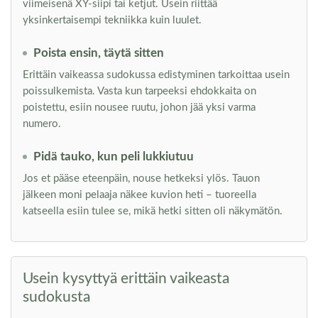
viimeisenä XY-siipi tai ketjut. Usein riittää
yksinkertaisempi tekniikka kuin luulet.
Poista ensin, täytä sitten
Erittäin vaikeassa sudokussa edistyminen tarkoittaa usein
poissulkemista. Vasta kun tarpeeksi ehdokkaita on
poistettu, esiin nousee ruutu, johon jää yksi varma
numero.
Pidä tauko, kun peli lukkiutuu
Jos et pääse eteenpäin, nouse hetkeksi ylös. Tauon
jälkeen moni pelaaja näkee kuvion heti – tuoreella
katseella esiin tulee se, mikä hetki sitten oli näkymätön.
Usein kysyttyä erittäin vaikeasta
sudokusta