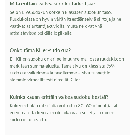
Mitä erittäin vaikea sudoku tarkoittaa?
Se on LiveSudokun korkein klassisen sudokun taso.
Ruudukoissa on hyvin vähän itsestäänselviä siirtoja ja ne
vaativat asiantuntijakuvioita, mutta ne ovat yhä
ratkaistavissa pelkällä logiikalla.
Onko tämä Killer-sudokua?
Ei. Killer-sudoku on eri pelimuunnelma, jossa ruudukkoon
merkitään summa-alueita. Tämä sivu on klassista 9x9-
sudokua vaikeimmalla tasollamme – sivu tunnettiin
aiemmin virheellisesti nimellä Killer.
Kuinka kauan erittäin vaikea sudoku kestää?
Kokeneeltakin ratkojalta voi kulua 30–60 minuuttia tai
enemmän. Tärkeintä ei ole aika vaan se, että jokainen
siirto on perusteltu.