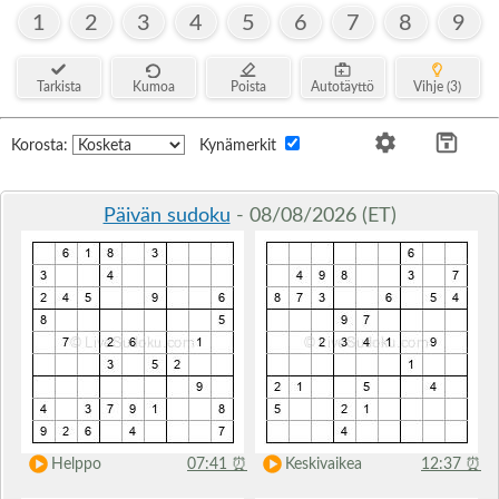
1
2
3
4
5
6
7
8
9
Tarkista
Kumoa
Poista
Autotäyttö
Vihje (3)
Korosta:
Kynämerkit
Päivän sudoku
- 08/08/2026 (ET)
Helppo
07:41
⏰
Keskivaikea
12:37
⏰