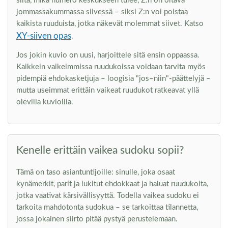
siitä, mikä numero keskukseen tulee, Z:n on oltava
jommassakummassa siivessä – siksi Z:n voi poistaa
kaikista ruuduista, jotka näkevät molemmat siivet. Katso
XY-siiven opas
.
Jos jokin kuvio on uusi, harjoittele sitä ensin oppaassa.
Kaikkein vaikeimmissa ruudukoissa voidaan tarvita myös
pidempiä ehdokasketjuja – loogisia "jos–niin"-päättelyjä –
mutta useimmat erittäin vaikeat ruudukot ratkeavat yllä
olevilla kuvioilla.
Kenelle erittäin vaikea sudoku sopii?
Tämä on taso asiantuntijoille: sinulle, joka osaat
kynämerkit, parit ja lukitut ehdokkaat ja haluat ruudukoita,
jotka vaativat kärsivällisyyttä. Todella vaikea sudoku ei
tarkoita mahdotonta sudokua – se tarkoittaa tilannetta,
jossa jokainen siirto pitää pystyä perustelemaan.