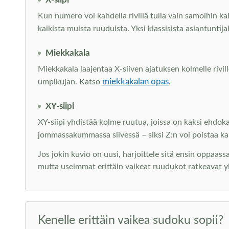
Kun numero voi kahdella rivillä tulla vain samoihin 
kaikista muista ruuduista. Yksi klassisista asiantuntij
Miekkakala
Miekkakala laajentaa X-siiven ajatuksen kolmelle rivill
miekkakalan opas
umpikujan. Katso
.
XY-siipi
XY-siipi yhdistää kolme ruutua, joissa on kaksi ehdoka
jommassakummassa siivessä – siksi Z:n voi poistaa ka
Jos jokin kuvio on uusi, harjoittele sitä ensin oppaas
mutta useimmat erittäin vaikeat ruudukot ratkeavat yllä
Kenelle erittäin vaikea sudoku sopii?