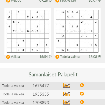
Helppo
09:28
⏰
Keskivaikea
10:07
⏰
Vaikea
16:54
⏰
Todella vaikea
18:08
⏰
Samanlaiset
Palapelit
1675477
Todella vaikea
1955355
Todella vaikea
1708893
Todella vaikea