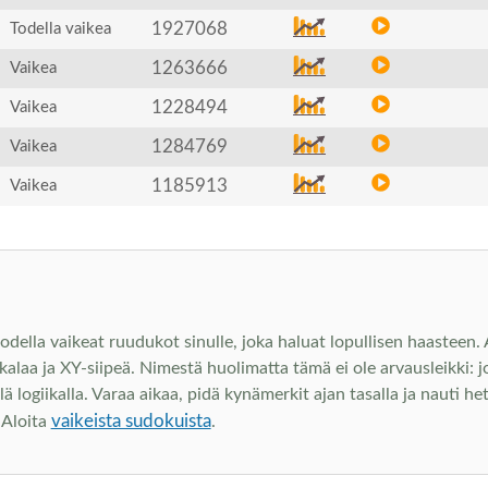
1927068
Todella vaikea
1263666
Vaikea
1228494
Vaikea
1284769
Vaikea
1185913
Vaikea
odella vaikeat ruudukot sinulle, joka haluat lopullisen haasteen.
kalaa ja XY-siipeä. Nimestä huolimatta tämä ei ole arvausleikki:
llä logiikalla. Varaa aikaa, pidä kynämerkit ajan tasalla ja nauti h
vaikeista sudokuista
 Aloita
.