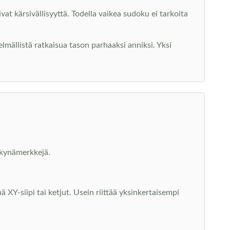
vat kärsivällisyyttä. Todella vaikea sudoku ei tarkoita
telmällistä ratkaisua tason parhaaksi anniksi. Yksi
ä kynämerkkejä.
ä XY-siipi tai ketjut. Usein riittää yksinkertaisempi