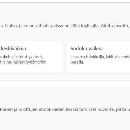
kaisu, ja se on ratkaistavissa pelkällä logiikalla. Aloita tasolta, 
keskivaikea
Sudoku vaikea
skel: piilotetut ykköset,
Haaste ehdokkailla, lukituilla ehdo
 ja rauhalliset kynämerkit.
pareilla.
arien ja lukittujen ehdokkaiden lisäksi tarvitset kuvioita, jotka ul