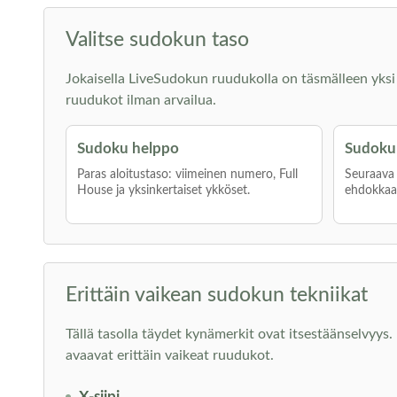
Valitse sudokun taso
Jokaisella LiveSudokun ruudukolla on täsmälleen yksi rat
ruudukot ilman arvailua.
Sudoku helppo
Sudoku 
Paras aloitustaso: viimeinen numero, Full
Seuraava a
House ja yksinkertaiset ykköset.
ehdokkaat
Erittäin vaikean sudokun tekniikat
Tällä tasolla täydet kynämerkit ovat itsestäänselvyys. P
avaavat erittäin vaikeat ruudukot.
X-siipi