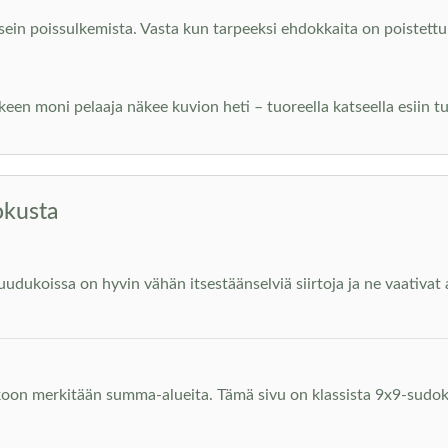
sein poissulkemista. Vasta kun tarpeeksi ehdokkaita on poistettu
keen moni pelaaja näkee kuvion heti – tuoreella katseella esiin tu
okusta
dukoissa on hyvin vähän itsestäänselviä siirtoja ja ne vaativat a
koon merkitään summa-alueita. Tämä sivu on klassista 9x9-sudok