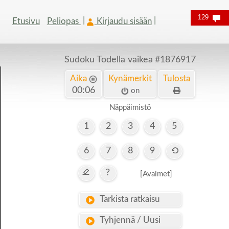
129
Etusivu
Peliopas
Kirjaudu sisään
Sudoku Todella vaikea
#1876917
Aika
Kynämerkit
Tulosta
00:06
on
Näppäimistö
1
2
3
4
5
6
7
8
9
?
[Avaimet]
Tarkista ratkaisu
Tyhjennä / Uusi