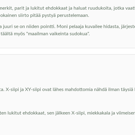
erkit, parit ja lukitut ehdokkaat ja haluat ruudukoita, jotka vaati
jokainen siirto pitää pystyä perustelemaan.
ja juuri se on niiden pointti. Moni pelaaja kuvailee hidasta, järjes
t täältä myös "maailman vaikeinta sudokua".
ita. X-siipi ja XY-siipi ovat lähes mahdottomia nähdä ilman täysi
tten lukitut ehdokkaat, sen jälkeen X-siipi, miekkakala ja viimeisen