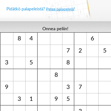
Pidätkö palapeleistä?
!
Pelaa palapelejä
Onnea peliin!
8
4
6
7
2
5
3
5
8
8
9
3
7
3
1
9
5