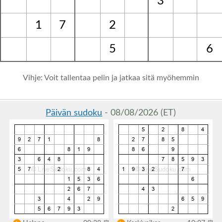
3
1
7
2
5
6
Vihje: Voit tallentaa pelin ja jatkaa sitä myöhemmin
Päivän sudoku
- 08/08/2026 (ET)