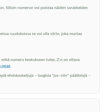
on. Silloin numeron voi poistaa näiden sarakkeiden
eissa ruudukoissa se voi olla siirto, joka murtaa
tä, mikä numero keskukseen tulee, Z:n on oltava
n opas
.
piä ehdokasketjuja – loogisia "jos–niin"-päättelyjä –