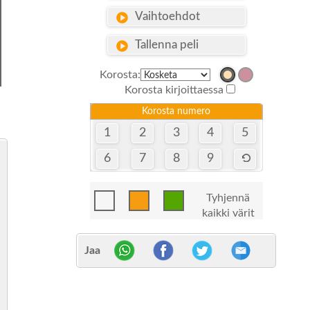
Vaihtoehdot
Tallenna peli
Korosta:
Korosta kirjoittaessa
Korosta numero
1
2
3
4
5
6
7
8
9
Tyhjennä
kaikki värit
Jaa