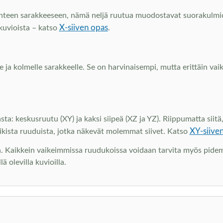
kahteen sarakkeeseen, nämä neljä ruutua muodostavat suorakulmi
X-siiven opas
akuvioista – katso
.
e ja kolmelle sarakkeelle. Se on harvinaisempi, mutta erittäin vaik
sta: keskusruutu (XY) ja kaksi siipeä (XZ ja YZ). Riippumatta sii
XY-siive
ikista ruuduista, jotka näkevät molemmat siivet. Katso
sa. Kaikkein vaikeimmissa ruudukoissa voidaan tarvita myös pidem
 olevilla kuvioilla.