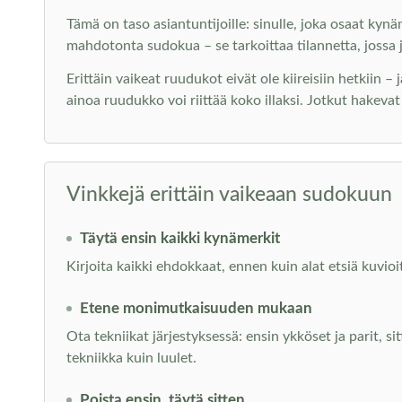
Tämä on taso asiantuntijoille: sinulle, joka osaat kynäm
mahdotonta sudokua – se tarkoittaa tilannetta, jossa 
Erittäin vaikeat ruudukot eivät ole kiireisiin hetkiin – 
ainoa ruudukko voi riittää koko illaksi. Jotkut hakeva
Vinkkejä erittäin vaikeaan sudokuun
Täytä ensin kaikki kynämerkit
Kirjoita kaikki ehdokkaat, ennen kuin alat etsiä kuvio
Etene monimutkaisuuden mukaan
Ota tekniikat järjestyksessä: ensin ykköset ja parit, si
tekniikka kuin luulet.
Poista ensin, täytä sitten