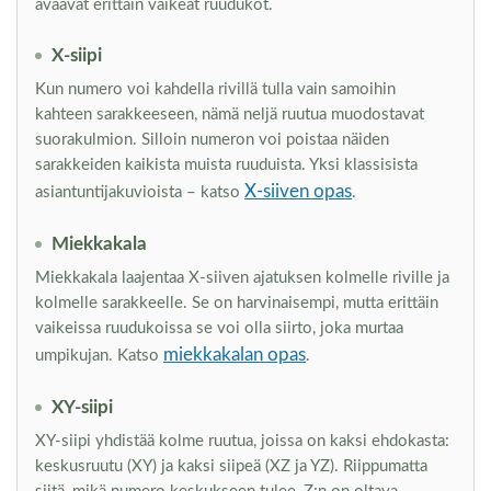
avaavat erittäin vaikeat ruudukot.
X-siipi
Kun numero voi kahdella rivillä tulla vain samoihin
kahteen sarakkeeseen, nämä neljä ruutua muodostavat
suorakulmion. Silloin numeron voi poistaa näiden
sarakkeiden kaikista muista ruuduista. Yksi klassisista
X-siiven opas
asiantuntijakuvioista – katso
.
Miekkakala
Miekkakala laajentaa X-siiven ajatuksen kolmelle riville ja
kolmelle sarakkeelle. Se on harvinaisempi, mutta erittäin
vaikeissa ruudukoissa se voi olla siirto, joka murtaa
miekkakalan opas
umpikujan. Katso
.
XY-siipi
XY-siipi yhdistää kolme ruutua, joissa on kaksi ehdokasta:
keskusruutu (XY) ja kaksi siipeä (XZ ja YZ). Riippumatta