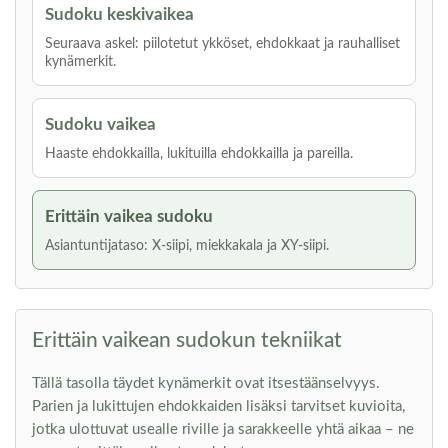
Sudoku keskivaikea
Seuraava askel: piilotetut ykköset, ehdokkaat ja rauhalliset
kynämerkit.
Sudoku vaikea
Haaste ehdokkailla, lukituilla ehdokkailla ja pareilla.
Erittäin vaikea sudoku
Asiantuntijataso: X-siipi, miekkakala ja XY-siipi.
Erittäin vaikean sudokun tekniikat
Tällä tasolla täydet kynämerkit ovat itsestäänselvyys.
Parien ja lukittujen ehdokkaiden lisäksi tarvitset kuvioita,
jotka ulottuvat usealle riville ja sarakkeelle yhtä aikaa – ne