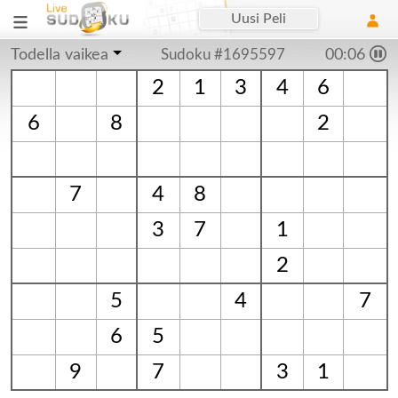
Uusi Peli
Todella vaikea
Sudoku #1695597
00:07
2
1
3
4
6
6
8
2
7
4
8
3
7
1
2
5
4
7
6
5
9
7
3
1