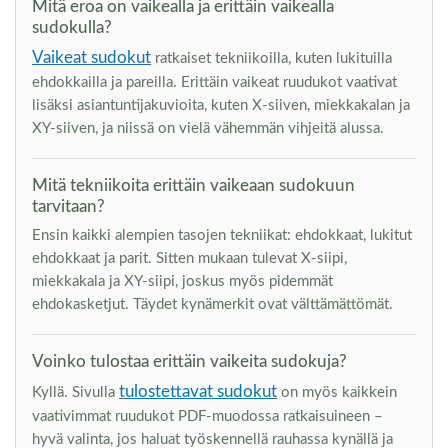
Mitä eroa on vaikealla ja erittäin vaikealla
sudokulla?
Vaikeat sudokut
ratkaiset tekniikoilla, kuten lukituilla
ehdokkailla ja pareilla. Erittäin vaikeat ruudukot vaativat
lisäksi asiantuntijakuvioita, kuten X-siiven, miekkakalan ja
XY-siiven, ja niissä on vielä vähemmän vihjeitä alussa.
Mitä tekniikoita erittäin vaikeaan sudokuun
tarvitaan?
Ensin kaikki alempien tasojen tekniikat: ehdokkaat, lukitut
ehdokkaat ja parit. Sitten mukaan tulevat X-siipi,
miekkakala ja XY-siipi, joskus myös pidemmät
ehdokasketjut. Täydet kynämerkit ovat välttämättömät.
Voinko tulostaa erittäin vaikeita sudokuja?
tulostettavat sudokut
Kyllä. Sivulla
on myös kaikkein
vaativimmat ruudukot PDF-muodossa ratkaisuineen –
hyvä valinta, jos haluat työskennellä rauhassa kynällä ja