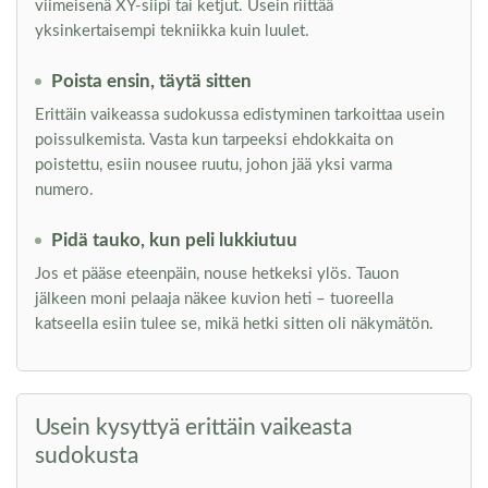
viimeisenä XY-siipi tai ketjut. Usein riittää
yksinkertaisempi tekniikka kuin luulet.
Poista ensin, täytä sitten
Erittäin vaikeassa sudokussa edistyminen tarkoittaa usein
poissulkemista. Vasta kun tarpeeksi ehdokkaita on
poistettu, esiin nousee ruutu, johon jää yksi varma
numero.
Pidä tauko, kun peli lukkiutuu
Jos et pääse eteenpäin, nouse hetkeksi ylös. Tauon
jälkeen moni pelaaja näkee kuvion heti – tuoreella
katseella esiin tulee se, mikä hetki sitten oli näkymätön.
Usein kysyttyä erittäin vaikeasta
sudokusta