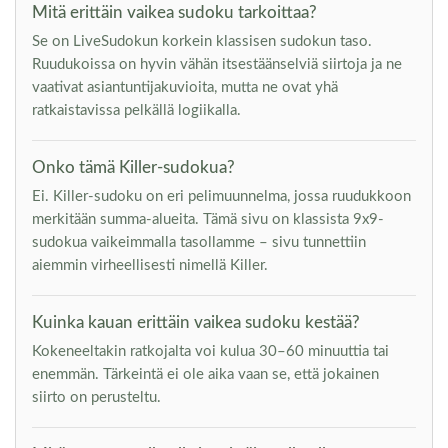
Mitä erittäin vaikea sudoku tarkoittaa?
Se on LiveSudokun korkein klassisen sudokun taso.
Ruudukoissa on hyvin vähän itsestäänselviä siirtoja ja ne
vaativat asiantuntijakuvioita, mutta ne ovat yhä
ratkaistavissa pelkällä logiikalla.
Onko tämä Killer-sudokua?
Ei. Killer-sudoku on eri pelimuunnelma, jossa ruudukkoon
merkitään summa-alueita. Tämä sivu on klassista 9x9-
sudokua vaikeimmalla tasollamme – sivu tunnettiin
aiemmin virheellisesti nimellä Killer.
Kuinka kauan erittäin vaikea sudoku kestää?
Kokeneeltakin ratkojalta voi kulua 30–60 minuuttia tai
enemmän. Tärkeintä ei ole aika vaan se, että jokainen
siirto on perusteltu.