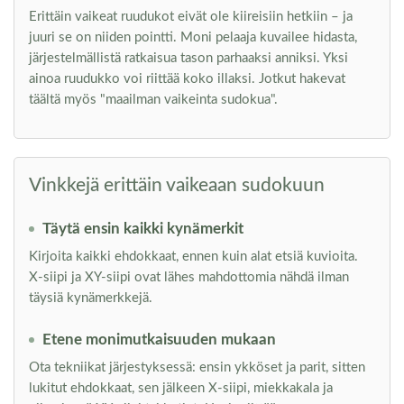
Erittäin vaikeat ruudukot eivät ole kiireisiin hetkiin – ja
juuri se on niiden pointti. Moni pelaaja kuvailee hidasta,
järjestelmällistä ratkaisua tason parhaaksi anniksi. Yksi
ainoa ruudukko voi riittää koko illaksi. Jotkut hakevat
täältä myös "maailman vaikeinta sudokua".
Vinkkejä erittäin vaikeaan sudokuun
Täytä ensin kaikki kynämerkit
Kirjoita kaikki ehdokkaat, ennen kuin alat etsiä kuvioita.
X-siipi ja XY-siipi ovat lähes mahdottomia nähdä ilman
täysiä kynämerkkejä.
Etene monimutkaisuuden mukaan
Ota tekniikat järjestyksessä: ensin ykköset ja parit, sitten
lukitut ehdokkaat, sen jälkeen X-siipi, miekkakala ja