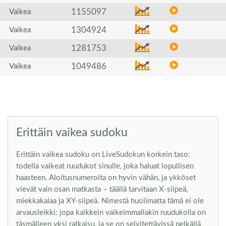
1155097
Vaikea
1304924
Vaikea
1281753
Vaikea
1049486
Vaikea
Erittäin vaikea sudoku
Erittäin vaikea sudoku on LiveSudokun korkein taso:
todella vaikeat ruudukot sinulle, joka haluat lopullisen
haasteen. Aloitusnumeroita on hyvin vähän, ja ykköset
vievät vain osan matkasta – täällä tarvitaan X-siipeä,
miekkakalaa ja XY-siipeä. Nimestä huolimatta tämä ei ole
arvausleikki: jopa kaikkein vaikeimmallakin ruudukolla on
täsmälleen yksi ratkaisu, ja se on selvitettävissä pelkällä