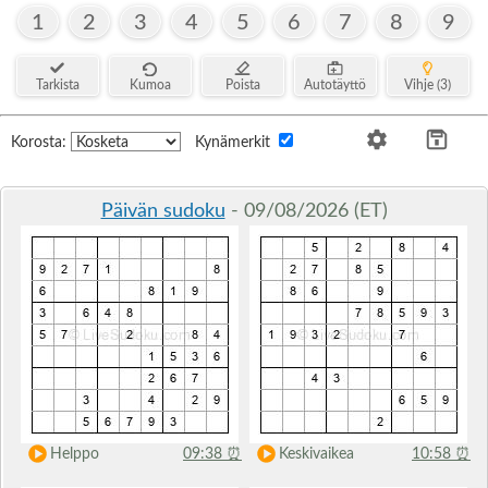
1
2
3
4
5
6
7
8
9
Tarkista
Kumoa
Poista
Autotäyttö
Vihje (3)
Korosta:
Kynämerkit
Päivän sudoku
- 09/08/2026 (ET)
Helppo
09:38
⏰
Keskivaikea
10:58
⏰