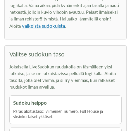
logiikalla. Varaa aikaa, pidä kynämerkit ajan tasalla ja nauti
hetkestä, jolloin kuvio vihdoin avautuu. Pelaat ilmaiseksi
ja ilman rekisteröitymistä. Haluatko lämmitellä ensin?
vaikeista sudokuista
Aloita
.
Valitse sudokun taso
Jokaisella LiveSudokun ruudukolla on täsmälleen yksi
ratkaisu, ja se on ratkaistavissa pelkällä logiikalla. Aloita
tasolta, jolla olet varma, ja siirry ylemmäs, kun ratkaiset
ruudukot ilman arvailua.
Sudoku helppo
Paras aloitustaso: viimeinen numero, Full House ja
yksinkertaiset ykköset.