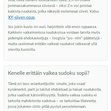
siitä, mikä numero keskukseen tulee, Z:n on oltava
jommassakummassa siivessä – siksi Z:n voi poistaa
kaikista ruuduista, jotka näkevät molemmat siivet. Katso
XY-siiven opas
.
Jos jokin kuvio on uusi, harjoittele sitä ensin oppaassa.
Kaikkein vaikeimmissa ruudukoissa voidaan tarvita myös
pidempiä ehdokasketjuja – loogisia "jos–niin"-päättelyjä –
mutta useimmat erittäin vaikeat ruudukot ratkeavat yllä
olevilla kuvioilla.
Kenelle erittäin vaikea sudoku sopii?
Tämä on taso asiantuntijoille: sinulle, joka osaat
kynämerkit, parit ja lukitut ehdokkaat ja haluat ruudukoita,
jotka vaativat kärsivällisyyttä. Todella vaikea sudoku ei
tarkoita mahdotonta sudokua – se tarkoittaa tilannetta,
jossa jokainen siirto pitää pystyä perustelemaan.