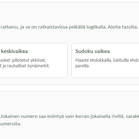
kaisu, ja se on ratkaistavissa pelkällä logiikalla. Aloita tasolta, 
keskivaikea
Sudoku vaikea
skel: piilotetut ykköset,
Haaste ehdokkailla, lukituilla ehdo
 ja rauhalliset kynämerkit.
pareilla.
okainen numero saa esiintyä vain kerran jokaisella rivillä, sara
numeroita.