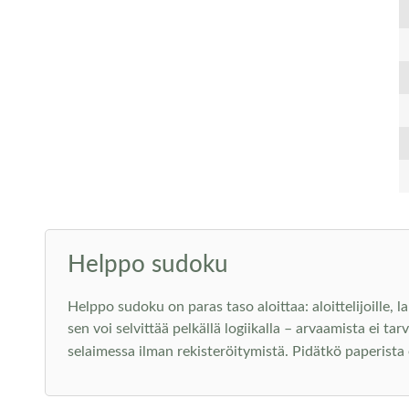
Helppo sudoku
Helppo sudoku on paras taso aloittaa: aloittelijoille, l
sen voi selvittää pelkällä logiikalla – arvaamista ei ta
selaimessa ilman rekisteröitymistä. Pidätkö paperis