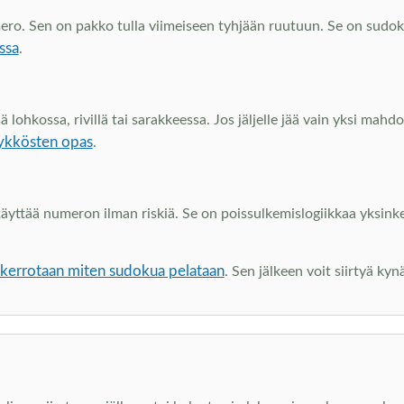
mero. Sen on pakko tulla viimeiseen tyhjään ruutuun. Se on sudokun
ssa
.
ä lohkossa, rivillä tai sarakkeessa. Jos jäljelle jää vain yksi mahd
 ykkösten opas
.
yttää numeron ilman riskiä. Se on poissulkemislogiikkaa yksinkert
 kerrotaan miten sudokua pelataan
. Sen jälkeen voit siirtyä ky