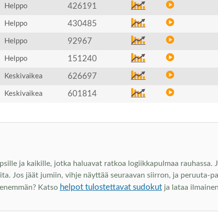
426191
Helppo
430485
Helppo
92967
Helppo
151240
Helppo
626697
Keskivaikea
601814
Keskivaikea
apsille ja kaikille, jotka haluavat ratkoa logiikkapulmaa rauhassa.
rvita. Jos jäät jumiin, vihje näyttää seuraavan siirron, ja peruuta-p
helpot tulostettavat sudokut
ta enemmän? Katso
ja lataa ilmain