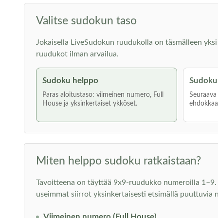
Valitse sudokun taso
Jokaisella LiveSudokun ruudukolla on täsmälleen yksi rat
ruudukot ilman arvailua.
Sudoku helppo
Sudoku 
Paras aloitustaso: viimeinen numero, Full
Seuraava a
House ja yksinkertaiset ykköset.
ehdokkaat
Miten helppo sudoku ratkaistaan?
Tavoitteena on täyttää 9x9-ruudukko numeroilla 1–9. J
useimmat siirrot yksinkertaisesti etsimällä puuttuvia 
Viimeinen numero (Full House)