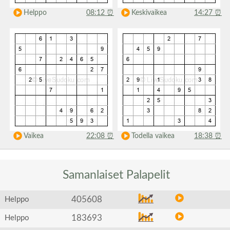
Helppo
08:12
⏰
Keskivaikea
14:27
⏰
Vaikea
22:08
⏰
Todella vaikea
18:38
⏰
Samanlaiset
Palapelit
405608
Helppo
183693
Helppo