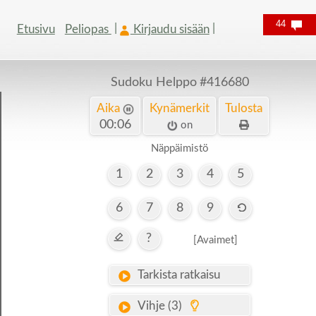
44
Etusivu
Peliopas
Kirjaudu sisään
Sudoku Helppo
#416680
Aika
Kynämerkit
Tulosta
00:07
on
Näppäimistö
1
2
3
4
5
6
7
8
9
?
[Avaimet]
Tarkista ratkaisu
Vihje (3)