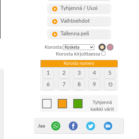
Tyhjennä / Uusi
Vaihtoehdot
Tallenna peli
Korosta:
Korosta kirjoittaessa
Korosta numero
1
2
3
4
5
6
7
8
9
Tyhjennä
kaikki värit
Jaa