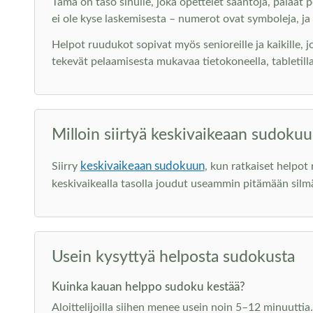
Tämä on taso sinulle, joka opettelet sääntöjä, palaat p
ei ole kyse laskemisesta – numerot ovat symboleja, ja t
Helpot ruudukot sopivat myös senioreille ja kaikille, 
tekevät pelaamisesta mukavaa tietokoneella, tabletilla
Milloin siirtyä keskivaikeaan sudoku
keskivaikeaan sudokuun
Siirry
, kun ratkaiset helpo
keskivaikealla tasolla joudut useammin pitämään silmä
Usein kysyttyä helposta sudokusta
Kuinka kauan helppo sudoku kestää?
Aloittelijoilla siihen menee usein noin 5–12 minuutt