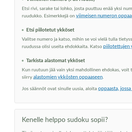
Etsi rivi, sarake tai lohko, josta puuttuu enää yksi nu
viimeisen numeron oppaa
ruudukko. Esimerkkejä on
Etsi piilotetut ykköset
Valitse numero ja katso, mihin se voi vielä tulla tietyss
piilotettujen
ruudussa olisi useita ehdokkaita. Katso
Tarkista alastomat ykköset
Kun ruutuun jää vain yksi mahdollinen ehdokas, voit tä
alastomien ykkösten oppaaseen
siirry
.
oppaasta, jossa
Jos säännöt ovat sinulle uusia, aloita
Kenelle helppo sudoku sopii?