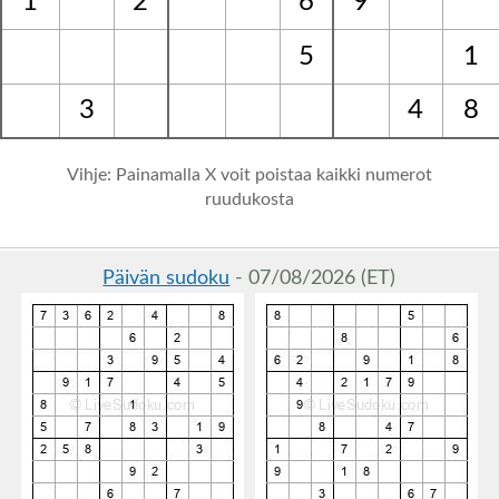
1
2
6
9
5
1
3
4
8
Vihje: Painamalla X voit poistaa kaikki numerot
ruudukosta
Päivän sudoku
- 07/08/2026 (ET)