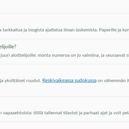
a tarkkailua ja loogista ajattelua ilman laskemista. Paperille ja k
ijoille?
ri aloittelijoille: monta numeroa on jo valmiina, ja seuraavat si
Keskivaikeassa sudokussa
a yksittäiset ruudut.
on vähemmän itse
n vapaaehtoista: tilillä tallennat tilastot ja parhaat ajat ja voit p