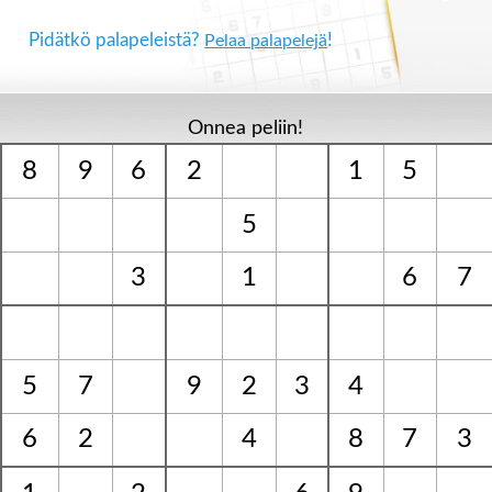
Pidätkö palapeleistä?
!
Pelaa palapelejä
Onnea peliin!
8
9
6
2
1
5
5
3
1
6
7
5
7
9
2
3
4
6
2
4
8
7
3