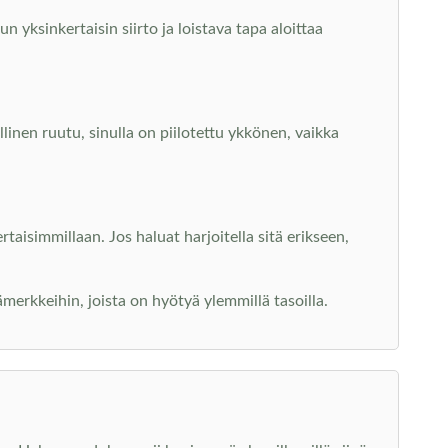
 yksinkertaisin siirto ja loistava tapa aloittaa
ollinen ruutu, sinulla on piilotettu ykkönen, vaikka
aisimmillaan. Jos haluat harjoitella sitä erikseen,
nämerkkeihin, joista on hyötyä ylemmillä tasoilla.