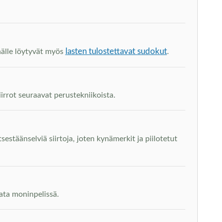
lasten tulostettavat sudokut
ynälle löytyvät myös
.
irrot seuraavat perustekniikoista.
stäänselviä siirtoja, joten kynämerkit ja piilotetut
elata moninpelissä.