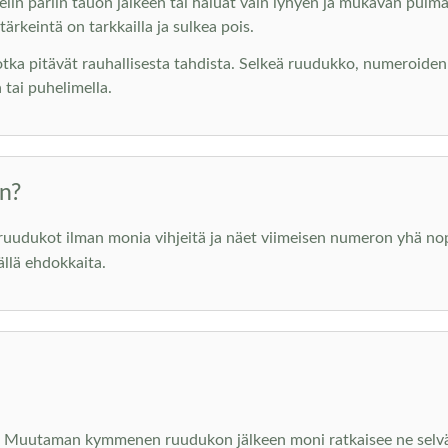
elin pariin tauon jälkeen tai haluat vain lyhyen ja mukavan pulman
ärkeintä on tarkkailla ja sulkea pois.
jotka pitävät rauhallisesta tahdista. Selkeä ruudukko, numeroiden
 tai puhelimella.
un?
t ruudukot ilman monia vihjeitä ja näet viimeisen numeron yhä 
llä ehdokkaita.
ia. Muutaman kymmenen ruudukon jälkeen moni ratkaisee ne selvä