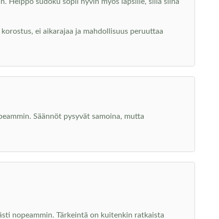
. Helppo sudoku sopii hyvin myös lapsille, sillä siinä
 korostus, ei aikarajaa ja mahdollisuus peruuttaa
nopeammin. Säännöt pysyvät samoina, mutta
sti nopeammin. Tärkeintä on kuitenkin ratkaista