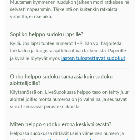
Muutaman kymmenen ruudukon jälkeen moni ratkaisee ne
selvästi nopeammin. Tärkeintä on kuitenkin ratkaista
virheittä, ei itse aika.
Sopiiko helppo sudoku lapsille?
Kyllä. Jos lapsi tuntee numerot 1–9, hän voi harjoitella
tarkkailua ja loogista ajattelua ilman laskemista. Paperille
lasten tulostettavat sudokut
ja kynälle löytyvät myös
.
Onko helppo sudoku sama asia kuin sudoku
aloittelijoille?
Käytännössä on. LiveSudokussa helppo taso on tehty juuri
aloittelijoille: monta numeroa on jo valmiina, ja seuraavat
siirrot seuraavat perustekniikoista.
Miten helppo sudoku eroaa keskivaikeasta?
Helpossa sudokussa riittävät usein viimeinen numero ja