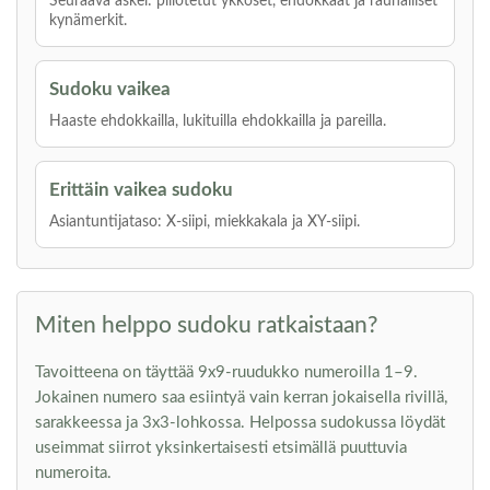
Seuraava askel: piilotetut ykköset, ehdokkaat ja rauhalliset
kynämerkit.
Sudoku vaikea
Haaste ehdokkailla, lukituilla ehdokkailla ja pareilla.
Erittäin vaikea sudoku
Asiantuntijataso: X-siipi, miekkakala ja XY-siipi.
Miten helppo sudoku ratkaistaan?
Tavoitteena on täyttää 9x9-ruudukko numeroilla 1–9.
Jokainen numero saa esiintyä vain kerran jokaisella rivillä,
sarakkeessa ja 3x3-lohkossa. Helpossa sudokussa löydät
useimmat siirrot yksinkertaisesti etsimällä puuttuvia
numeroita.