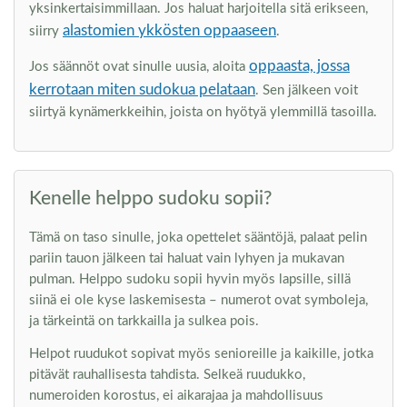
yksinkertaisimmillaan. Jos haluat harjoitella sitä erikseen,
alastomien ykkösten oppaaseen
siirry
.
oppaasta, jossa
Jos säännöt ovat sinulle uusia, aloita
kerrotaan miten sudokua pelataan
. Sen jälkeen voit
siirtyä kynämerkkeihin, joista on hyötyä ylemmillä tasoilla.
Kenelle helppo sudoku sopii?
Tämä on taso sinulle, joka opettelet sääntöjä, palaat pelin
pariin tauon jälkeen tai haluat vain lyhyen ja mukavan
pulman. Helppo sudoku sopii hyvin myös lapsille, sillä
siinä ei ole kyse laskemisesta – numerot ovat symboleja,
ja tärkeintä on tarkkailla ja sulkea pois.
Helpot ruudukot sopivat myös senioreille ja kaikille, jotka
pitävät rauhallisesta tahdista. Selkeä ruudukko,
numeroiden korostus, ei aikarajaa ja mahdollisuus