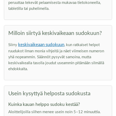
peruuttaa tekevät pelaamisesta mukavaa tietokoneella,
tabletilla tai puhelimella.
Milloin siirtyä keskivaikeaan sudokuun?
keskivaikeaan sudokuun
Siirry
, kun ratkaiset helpot
ruudukot ilman monia vihjeitä ja näet viimeisen numeron
yhä nopeammin. Säännöt pysyvät samoina, mutta
keskivaikealla tasolla joudut useammin pitämään silmällä
ehdokkaita.
Usein kysyttyä helposta sudokusta
Kuinka kauan helppo sudoku kestää?
Aloittelijoilla siihen menee usein noin 5–12 minuuttia.