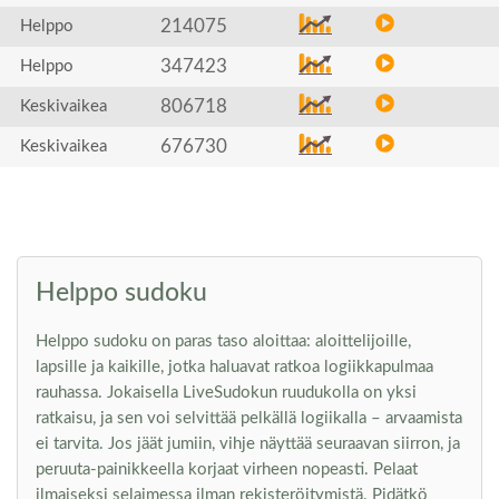
214075
Helppo
347423
Helppo
806718
Keskivaikea
676730
Keskivaikea
Helppo sudoku
Helppo sudoku on paras taso aloittaa: aloittelijoille,
lapsille ja kaikille, jotka haluavat ratkoa logiikkapulmaa
rauhassa. Jokaisella LiveSudokun ruudukolla on yksi
ratkaisu, ja sen voi selvittää pelkällä logiikalla – arvaamista
ei tarvita. Jos jäät jumiin, vihje näyttää seuraavan siirron, ja
peruuta-painikkeella korjaat virheen nopeasti. Pelaat
ilmaiseksi selaimessa ilman rekisteröitymistä. Pidätkö