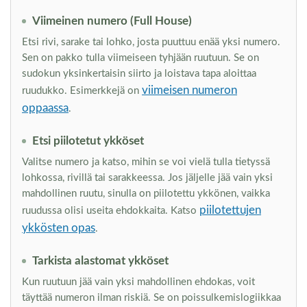
Viimeinen numero (Full House)
Etsi rivi, sarake tai lohko, josta puuttuu enää yksi numero.
Sen on pakko tulla viimeiseen tyhjään ruutuun. Se on
sudokun yksinkertaisin siirto ja loistava tapa aloittaa
viimeisen numeron
ruudukko. Esimerkkejä on
oppaassa
.
Etsi piilotetut ykköset
Valitse numero ja katso, mihin se voi vielä tulla tietyssä
lohkossa, rivillä tai sarakkeessa. Jos jäljelle jää vain yksi
mahdollinen ruutu, sinulla on piilotettu ykkönen, vaikka
piilotettujen
ruudussa olisi useita ehdokkaita. Katso
ykkösten opas
.
Tarkista alastomat ykköset
Kun ruutuun jää vain yksi mahdollinen ehdokas, voit
täyttää numeron ilman riskiä. Se on poissulkemislogiikkaa