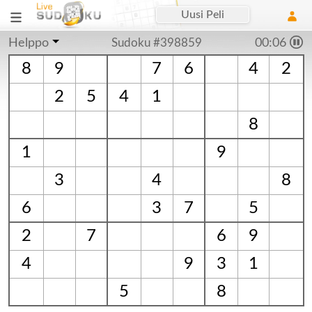
Uusi Peli
Helppo
Sudoku #398859
00:06
8
9
7
6
4
2
2
5
4
1
8
1
9
3
4
8
6
3
7
5
2
7
6
9
4
9
3
1
5
8