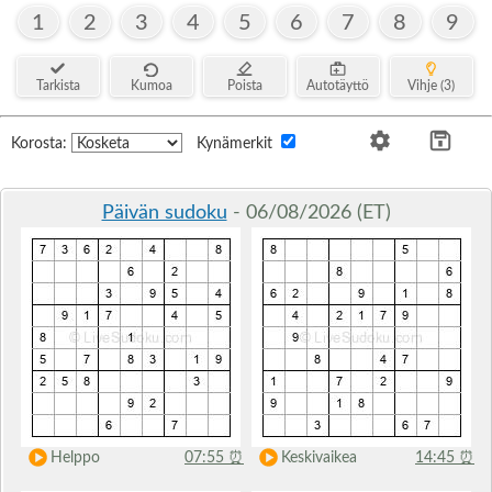
1
2
3
4
5
6
7
8
9
Tarkista
Kumoa
Poista
Autotäyttö
Vihje (3)
Korosta:
Kynämerkit
Päivän sudoku
- 06/08/2026 (ET)
Helppo
07:55
⏰
Keskivaikea
14:45
⏰