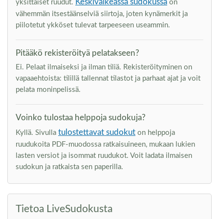
Keskivaikeassa sudokussa
yksittäiset ruudut.
on
vähemmän itsestäänselviä siirtoja, joten kynämerkit ja
piilotetut ykköset tulevat tarpeeseen useammin.
Pitääkö rekisteröityä pelatakseen?
Ei. Pelaat ilmaiseksi ja ilman tiliä. Rekisteröityminen on
vapaaehtoista: tilillä tallennat tilastot ja parhaat ajat ja voit
pelata moninpelissä.
Voinko tulostaa helppoja sudokuja?
tulostettavat sudokut
Kyllä. Sivulla
on helppoja
ruudukoita PDF-muodossa ratkaisuineen, mukaan lukien
lasten versiot ja isommat ruudukot. Voit ladata ilmaisen
sudokun ja ratkaista sen paperilla.
Tietoa LiveSudokusta