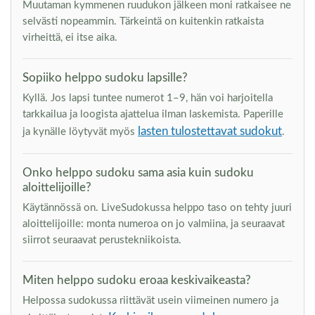
Muutaman kymmenen ruudukon jälkeen moni ratkaisee ne
selvästi nopeammin. Tärkeintä on kuitenkin ratkaista
virheittä, ei itse aika.
Sopiiko helppo sudoku lapsille?
Kyllä. Jos lapsi tuntee numerot 1–9, hän voi harjoitella
tarkkailua ja loogista ajattelua ilman laskemista. Paperille
lasten tulostettavat sudokut
ja kynälle löytyvät myös
.
Onko helppo sudoku sama asia kuin sudoku
aloittelijoille?
Käytännössä on. LiveSudokussa helppo taso on tehty juuri
aloittelijoille: monta numeroa on jo valmiina, ja seuraavat
siirrot seuraavat perustekniikoista.
Miten helppo sudoku eroaa keskivaikeasta?
Helpossa sudokussa riittävät usein viimeinen numero ja