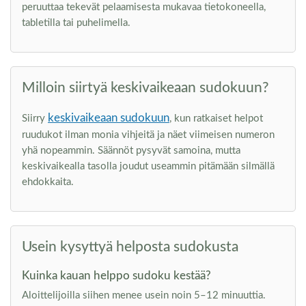
peruuttaa tekevät pelaamisesta mukavaa tietokoneella,
tabletilla tai puhelimella.
Milloin siirtyä keskivaikeaan sudokuun?
keskivaikeaan sudokuun
Siirry
, kun ratkaiset helpot
ruudukot ilman monia vihjeitä ja näet viimeisen numeron
yhä nopeammin. Säännöt pysyvät samoina, mutta
keskivaikealla tasolla joudut useammin pitämään silmällä
ehdokkaita.
Usein kysyttyä helposta sudokusta
Kuinka kauan helppo sudoku kestää?
Aloittelijoilla siihen menee usein noin 5–12 minuuttia.