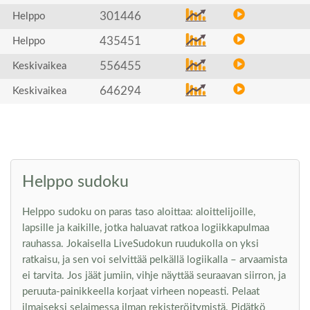
301446
Helppo
435451
Helppo
556455
Keskivaikea
646294
Keskivaikea
Helppo sudoku
Helppo sudoku on paras taso aloittaa: aloittelijoille,
lapsille ja kaikille, jotka haluavat ratkoa logiikkapulmaa
rauhassa. Jokaisella LiveSudokun ruudukolla on yksi
ratkaisu, ja sen voi selvittää pelkällä logiikalla – arvaamista
ei tarvita. Jos jäät jumiin, vihje näyttää seuraavan siirron, ja
peruuta-painikkeella korjaat virheen nopeasti. Pelaat
ilmaiseksi selaimessa ilman rekisteröitymistä. Pidätkö