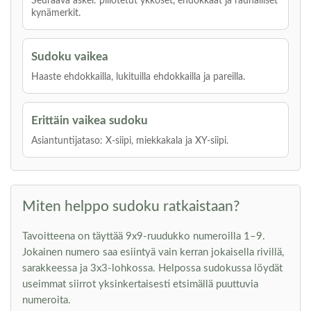
Seuraava askel: piilotetut ykköset, ehdokkaat ja rauhalliset
kynämerkit.
Sudoku vaikea
Haaste ehdokkailla, lukituilla ehdokkailla ja pareilla.
Erittäin vaikea sudoku
Asiantuntijataso: X-siipi, miekkakala ja XY-siipi.
Miten helppo sudoku ratkaistaan?
Tavoitteena on täyttää 9x9-ruudukko numeroilla 1–9.
Jokainen numero saa esiintyä vain kerran jokaisella rivillä,
sarakkeessa ja 3x3-lohkossa. Helpossa sudokussa löydät
useimmat siirrot yksinkertaisesti etsimällä puuttuvia
numeroita.