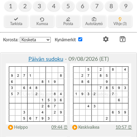
1
2
3
4
5
6
7
8
9
Tarkista
Kumoa
Poista
Autotäyttö
Vihje (3)
Korosta:
Kynämerkit
Päivän sudoku
- 09/08/2026 (ET)
Helppo
09:44
⏰
Keskivaikea
10:57
⏰