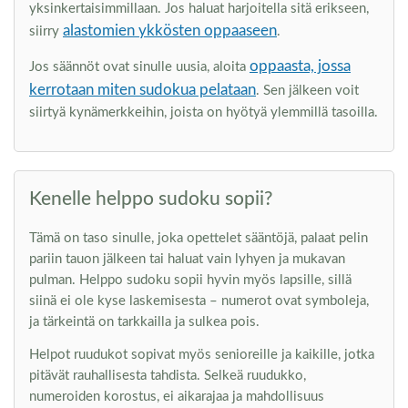
yksinkertaisimmillaan. Jos haluat harjoitella sitä erikseen,
alastomien ykkösten oppaaseen
siirry
.
oppaasta, jossa
Jos säännöt ovat sinulle uusia, aloita
kerrotaan miten sudokua pelataan
. Sen jälkeen voit
siirtyä kynämerkkeihin, joista on hyötyä ylemmillä tasoilla.
Kenelle helppo sudoku sopii?
Tämä on taso sinulle, joka opettelet sääntöjä, palaat pelin
pariin tauon jälkeen tai haluat vain lyhyen ja mukavan
pulman. Helppo sudoku sopii hyvin myös lapsille, sillä
siinä ei ole kyse laskemisesta – numerot ovat symboleja,
ja tärkeintä on tarkkailla ja sulkea pois.
Helpot ruudukot sopivat myös senioreille ja kaikille, jotka
pitävät rauhallisesta tahdista. Selkeä ruudukko,
numeroiden korostus, ei aikarajaa ja mahdollisuus