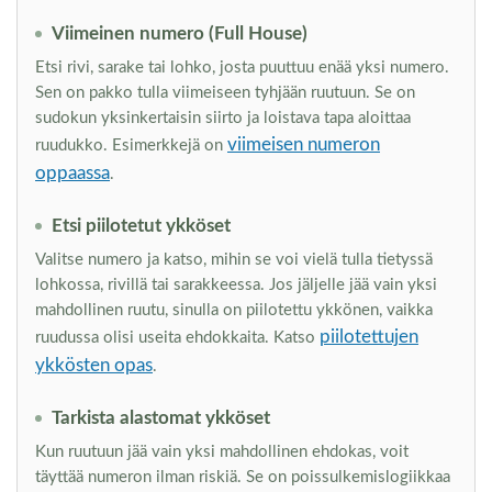
Viimeinen numero (Full House)
Etsi rivi, sarake tai lohko, josta puuttuu enää yksi numero.
Sen on pakko tulla viimeiseen tyhjään ruutuun. Se on
sudokun yksinkertaisin siirto ja loistava tapa aloittaa
viimeisen numeron
ruudukko. Esimerkkejä on
oppaassa
.
Etsi piilotetut ykköset
Valitse numero ja katso, mihin se voi vielä tulla tietyssä
lohkossa, rivillä tai sarakkeessa. Jos jäljelle jää vain yksi
mahdollinen ruutu, sinulla on piilotettu ykkönen, vaikka
piilotettujen
ruudussa olisi useita ehdokkaita. Katso
ykkösten opas
.
Tarkista alastomat ykköset
Kun ruutuun jää vain yksi mahdollinen ehdokas, voit
täyttää numeron ilman riskiä. Se on poissulkemislogiikkaa