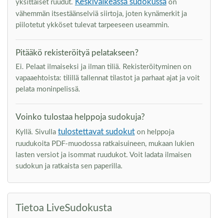
Keskivaikeassa sudokussa
yksittäiset ruudut.
on
vähemmän itsestäänselviä siirtoja, joten kynämerkit ja
piilotetut ykköset tulevat tarpeeseen useammin.
Pitääkö rekisteröityä pelatakseen?
Ei. Pelaat ilmaiseksi ja ilman tiliä. Rekisteröityminen on
vapaaehtoista: tilillä tallennat tilastot ja parhaat ajat ja voit
pelata moninpelissä.
Voinko tulostaa helppoja sudokuja?
tulostettavat sudokut
Kyllä. Sivulla
on helppoja
ruudukoita PDF-muodossa ratkaisuineen, mukaan lukien
lasten versiot ja isommat ruudukot. Voit ladata ilmaisen
sudokun ja ratkaista sen paperilla.
Tietoa LiveSudokusta