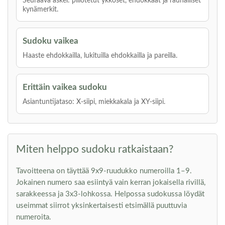
Seuraava askel: piilotetut ykköset, ehdokkaat ja rauhalliset
kynämerkit.
Sudoku vaikea
Haaste ehdokkailla, lukituilla ehdokkailla ja pareilla.
Erittäin vaikea sudoku
Asiantuntijataso: X-siipi, miekkakala ja XY-siipi.
Miten helppo sudoku ratkaistaan?
Tavoitteena on täyttää 9x9-ruudukko numeroilla 1–9.
Jokainen numero saa esiintyä vain kerran jokaisella rivillä,
sarakkeessa ja 3x3-lohkossa. Helpossa sudokussa löydät
useimmat siirrot yksinkertaisesti etsimällä puuttuvia
numeroita.