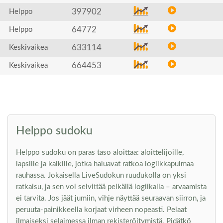
397902
Helppo
64772
Helppo
633114
Keskivaikea
664453
Keskivaikea
Helppo sudoku
Helppo sudoku on paras taso aloittaa: aloittelijoille,
lapsille ja kaikille, jotka haluavat ratkoa logiikkapulmaa
rauhassa. Jokaisella LiveSudokun ruudukolla on yksi
ratkaisu, ja sen voi selvittää pelkällä logiikalla – arvaamista
ei tarvita. Jos jäät jumiin, vihje näyttää seuraavan siirron, ja
peruuta-painikkeella korjaat virheen nopeasti. Pelaat
ilmaiseksi selaimessa ilman rekisteröitymistä. Pidätkö