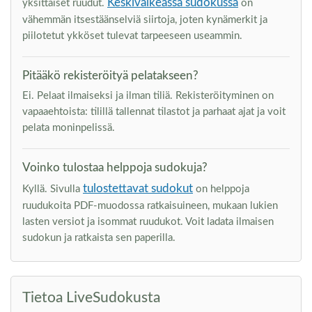
Keskivaikeassa sudokussa
yksittäiset ruudut.
on
vähemmän itsestäänselviä siirtoja, joten kynämerkit ja
piilotetut ykköset tulevat tarpeeseen useammin.
Pitääkö rekisteröityä pelatakseen?
Ei. Pelaat ilmaiseksi ja ilman tiliä. Rekisteröityminen on
vapaaehtoista: tilillä tallennat tilastot ja parhaat ajat ja voit
pelata moninpelissä.
Voinko tulostaa helppoja sudokuja?
tulostettavat sudokut
Kyllä. Sivulla
on helppoja
ruudukoita PDF-muodossa ratkaisuineen, mukaan lukien
lasten versiot ja isommat ruudukot. Voit ladata ilmaisen
sudokun ja ratkaista sen paperilla.
Tietoa LiveSudokusta