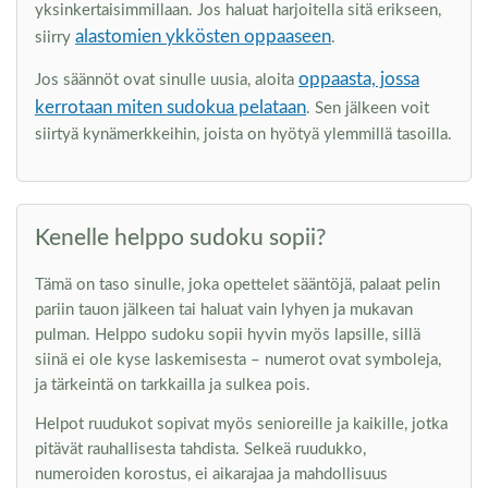
yksinkertaisimmillaan. Jos haluat harjoitella sitä erikseen,
alastomien ykkösten oppaaseen
siirry
.
oppaasta, jossa
Jos säännöt ovat sinulle uusia, aloita
kerrotaan miten sudokua pelataan
. Sen jälkeen voit
siirtyä kynämerkkeihin, joista on hyötyä ylemmillä tasoilla.
Kenelle helppo sudoku sopii?
Tämä on taso sinulle, joka opettelet sääntöjä, palaat pelin
pariin tauon jälkeen tai haluat vain lyhyen ja mukavan
pulman. Helppo sudoku sopii hyvin myös lapsille, sillä
siinä ei ole kyse laskemisesta – numerot ovat symboleja,
ja tärkeintä on tarkkailla ja sulkea pois.
Helpot ruudukot sopivat myös senioreille ja kaikille, jotka
pitävät rauhallisesta tahdista. Selkeä ruudukko,
numeroiden korostus, ei aikarajaa ja mahdollisuus