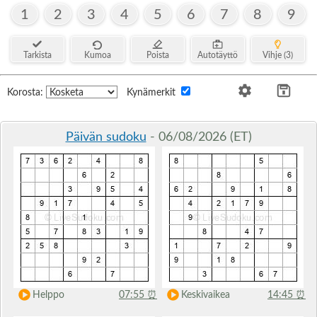
1
2
3
4
5
6
7
8
9
Tarkista
Kumoa
Poista
Autotäyttö
Vihje (3)
Korosta:
Kynämerkit
Päivän sudoku
- 06/08/2026 (ET)
Helppo
07:55
⏰
Keskivaikea
14:45
⏰