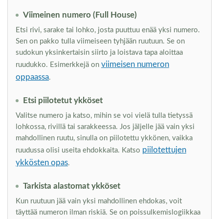
Viimeinen numero (Full House)
Etsi rivi, sarake tai lohko, josta puuttuu enää yksi numero.
Sen on pakko tulla viimeiseen tyhjään ruutuun. Se on
sudokun yksinkertaisin siirto ja loistava tapa aloittaa
viimeisen numeron
ruudukko. Esimerkkejä on
oppaassa
.
Etsi piilotetut ykköset
Valitse numero ja katso, mihin se voi vielä tulla tietyssä
lohkossa, rivillä tai sarakkeessa. Jos jäljelle jää vain yksi
mahdollinen ruutu, sinulla on piilotettu ykkönen, vaikka
piilotettujen
ruudussa olisi useita ehdokkaita. Katso
ykkösten opas
.
Tarkista alastomat ykköset
Kun ruutuun jää vain yksi mahdollinen ehdokas, voit
täyttää numeron ilman riskiä. Se on poissulkemislogiikkaa