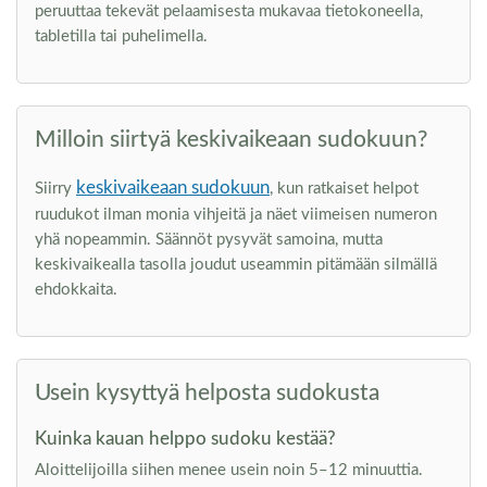
peruuttaa tekevät pelaamisesta mukavaa tietokoneella,
tabletilla tai puhelimella.
Milloin siirtyä keskivaikeaan sudokuun?
keskivaikeaan sudokuun
Siirry
, kun ratkaiset helpot
ruudukot ilman monia vihjeitä ja näet viimeisen numeron
yhä nopeammin. Säännöt pysyvät samoina, mutta
keskivaikealla tasolla joudut useammin pitämään silmällä
ehdokkaita.
Usein kysyttyä helposta sudokusta
Kuinka kauan helppo sudoku kestää?
Aloittelijoilla siihen menee usein noin 5–12 minuuttia.