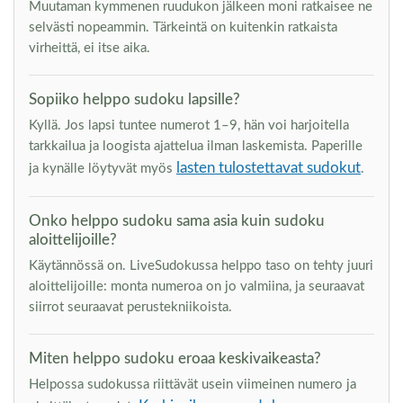
Muutaman kymmenen ruudukon jälkeen moni ratkaisee ne
selvästi nopeammin. Tärkeintä on kuitenkin ratkaista
virheittä, ei itse aika.
Sopiiko helppo sudoku lapsille?
Kyllä. Jos lapsi tuntee numerot 1–9, hän voi harjoitella
tarkkailua ja loogista ajattelua ilman laskemista. Paperille
lasten tulostettavat sudokut
ja kynälle löytyvät myös
.
Onko helppo sudoku sama asia kuin sudoku
aloittelijoille?
Käytännössä on. LiveSudokussa helppo taso on tehty juuri
aloittelijoille: monta numeroa on jo valmiina, ja seuraavat
siirrot seuraavat perustekniikoista.
Miten helppo sudoku eroaa keskivaikeasta?
Helpossa sudokussa riittävät usein viimeinen numero ja