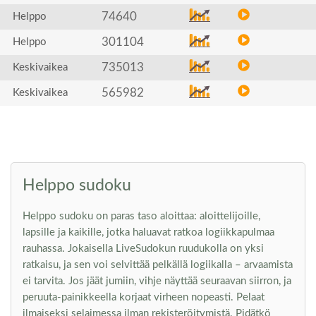
74640
Helppo
301104
Helppo
735013
Keskivaikea
565982
Keskivaikea
Helppo sudoku
Helppo sudoku on paras taso aloittaa: aloittelijoille,
lapsille ja kaikille, jotka haluavat ratkoa logiikkapulmaa
rauhassa. Jokaisella LiveSudokun ruudukolla on yksi
ratkaisu, ja sen voi selvittää pelkällä logiikalla – arvaamista
ei tarvita. Jos jäät jumiin, vihje näyttää seuraavan siirron, ja
peruuta-painikkeella korjaat virheen nopeasti. Pelaat
ilmaiseksi selaimessa ilman rekisteröitymistä. Pidätkö