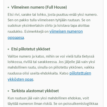
Viimeinen numero (Full House)
Etsi rivi, sarake tai lohko, josta puuttuu enää yksi numero.
Sen on pakko tulla viimeiseen tyhjään ruutuun. Se on
sudokun yksinkertaisin siirto ja loistava tapa aloittaa
viimeisen numeron
ruudukko. Esimerkkejä on
oppaassa
.
Etsi piilotetut ykköset
Valitse numero ja katso, mihin se voi vielä tulla tietyssä
lohkossa, rivillä tai sarakkeessa. Jos jäljelle jää vain yksi
mahdollinen ruutu, sinulla on piilotettu ykkönen, vaikka
piilotettujen
ruudussa olisi useita ehdokkaita. Katso
ykkösten opas
.
Tarkista alastomat ykköset
Kun ruutuun jää vain yksi mahdollinen ehdokas, voit
täyttää numeron ilman riskiä. Se on poissulkemislogiikkaa