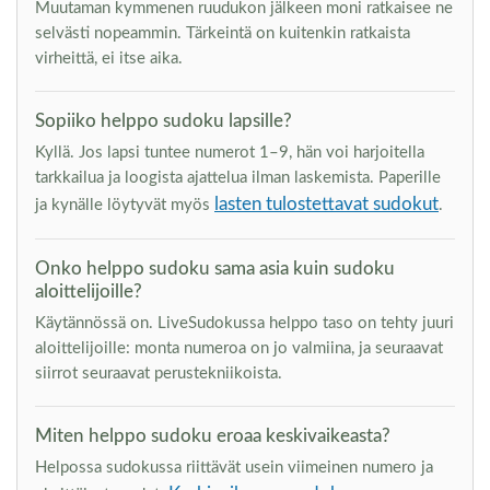
Muutaman kymmenen ruudukon jälkeen moni ratkaisee ne
selvästi nopeammin. Tärkeintä on kuitenkin ratkaista
virheittä, ei itse aika.
Sopiiko helppo sudoku lapsille?
Kyllä. Jos lapsi tuntee numerot 1–9, hän voi harjoitella
tarkkailua ja loogista ajattelua ilman laskemista. Paperille
lasten tulostettavat sudokut
ja kynälle löytyvät myös
.
Onko helppo sudoku sama asia kuin sudoku
aloittelijoille?
Käytännössä on. LiveSudokussa helppo taso on tehty juuri
aloittelijoille: monta numeroa on jo valmiina, ja seuraavat
siirrot seuraavat perustekniikoista.
Miten helppo sudoku eroaa keskivaikeasta?
Helpossa sudokussa riittävät usein viimeinen numero ja