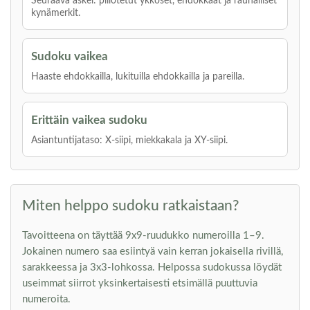
Seuraava askel: piilotetut ykköset, ehdokkaat ja rauhalliset
kynämerkit.
Sudoku vaikea
Haaste ehdokkailla, lukituilla ehdokkailla ja pareilla.
Erittäin vaikea sudoku
Asiantuntijataso: X-siipi, miekkakala ja XY-siipi.
Miten helppo sudoku ratkaistaan?
Tavoitteena on täyttää 9x9-ruudukko numeroilla 1–9.
Jokainen numero saa esiintyä vain kerran jokaisella rivillä,
sarakkeessa ja 3x3-lohkossa. Helpossa sudokussa löydät
useimmat siirrot yksinkertaisesti etsimällä puuttuvia
numeroita.