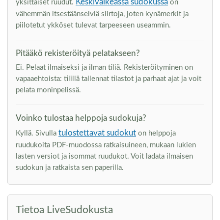
Keskivaikeassa sudokussa
yksittäiset ruudut.
on
vähemmän itsestäänselviä siirtoja, joten kynämerkit ja
piilotetut ykköset tulevat tarpeeseen useammin.
Pitääkö rekisteröityä pelatakseen?
Ei. Pelaat ilmaiseksi ja ilman tiliä. Rekisteröityminen on
vapaaehtoista: tilillä tallennat tilastot ja parhaat ajat ja voit
pelata moninpelissä.
Voinko tulostaa helppoja sudokuja?
tulostettavat sudokut
Kyllä. Sivulla
on helppoja
ruudukoita PDF-muodossa ratkaisuineen, mukaan lukien
lasten versiot ja isommat ruudukot. Voit ladata ilmaisen
sudokun ja ratkaista sen paperilla.
Tietoa LiveSudokusta