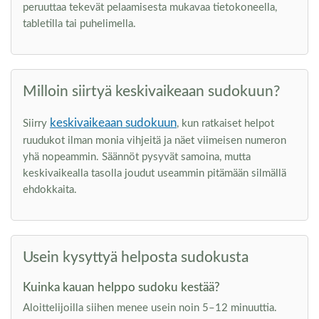
peruuttaa tekevät pelaamisesta mukavaa tietokoneella,
tabletilla tai puhelimella.
Milloin siirtyä keskivaikeaan sudokuun?
keskivaikeaan sudokuun
Siirry
, kun ratkaiset helpot
ruudukot ilman monia vihjeitä ja näet viimeisen numeron
yhä nopeammin. Säännöt pysyvät samoina, mutta
keskivaikealla tasolla joudut useammin pitämään silmällä
ehdokkaita.
Usein kysyttyä helposta sudokusta
Kuinka kauan helppo sudoku kestää?
Aloittelijoilla siihen menee usein noin 5–12 minuuttia.