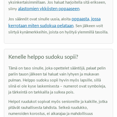
yksinkertaisimmillaan. Jos haluat harjoitella sitä erikseen,
alastomien ykkösten oppaaseen
siirry
.
oppaasta, jossa
Jos säännöt ovat sinulle uusia, aloita
kerrotaan miten sudokua pelataan
. Sen jälkeen voit
siirtyä kynämerkkeihin, joista on hyötyä ylemmillä tasoilla.
Kenelle helppo sudoku sopii?
Tämä on taso sinulle, joka opettelet sääntöjä, palaat pelin
pariin tauon jälkeen tai haluat vain lyhyen ja mukavan
pulman. Helppo sudoku sopii hyvin myös lapsille, sillä
siinä ei ole kyse laskemisesta – numerot ovat symboleja,
ja tärkeintä on tarkkailla ja sulkea pois.
Helpot ruudukot sopivat myös senioreille ja kaikille, jotka
pitävät rauhallisesta tahdista. Selkeä ruudukko,
numeroiden korostus, ei aikarajaa ja mahdollisuus