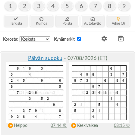
1
2
3
4
5
6
7
8
9
Tarkista
Kumoa
Poista
Autotäyttö
Vihje (3)
Korosta:
Kynämerkit
Päivän sudoku
- 07/08/2026 (ET)
Helppo
07:44
⏰
Keskivaikea
08:15
⏰